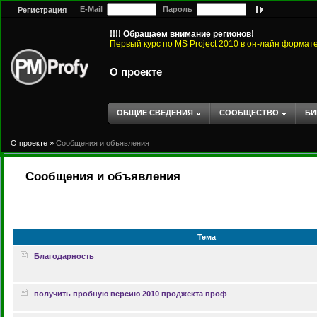
E-Mail
Пароль
Регистрация
!!!! Обращаем внимание регионов!
Первый курс по MS Project 2010 в он-лайн формат
О проекте
ОБЩИЕ СВЕДЕНИЯ
СООБЩЕСТВО
БИ
О проекте
»
Сообщения и объявления
Сообщения и объявления
Тема
Благодарность
получить пробную версию 2010 проджекта проф