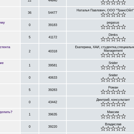
22
44640
Наталья Павлович, ООО "ТрансОйл",
36
54477
ему
pegasus
0
39183
Dimks
5
41172
стента
Екатерина, ХАИ, студентка,специально
Management
2
40318
ие
Snider
1
39581
Snider
0
40633
Роман
5
39283
Дмитрий, консультант
0
43442
сделать?
Максим
1
39635
Владислав
0
39220