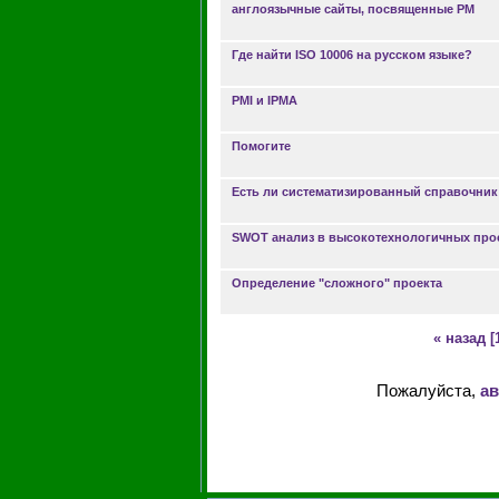
англоязычные сайты, посвященные PM
Где найти ISO 10006 на русском языке?
PMI и IPMA
Помогите
Есть ли систематизированный справочник
SWOT анализ в высокотехнологичных про
Определение "сложного" проекта
« назад
[
Пожалуйста,
ав