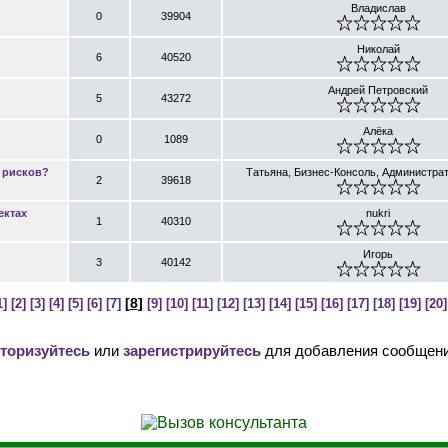
Владислав
0
39904
Николай
6
40520
Андрей Петровский
5
43272
Алёка
0
1089
 рисков?
Татьяна, Бизнес-Консоль, Администра
2
39618
ектах
nukri
1
40310
Игорь
3
40142
[
8
]
1]
[2]
[3]
[4]
[5]
[6]
[7]
[9]
[10]
[11]
[12]
[13]
[14]
[15]
[16]
[17]
[18]
[19]
[20]
торизуйтесь
или
зарегистрируйтесь
для добавления сообщени