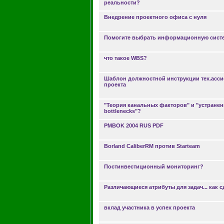
реальности?
Внедрение проектного офиса с нуля
Помогите выбрать информационную сист
что такое WBS?
Шаблон должностной инструкции тех.асси
проекта
"Теория канальных факторов" и "устранен
bottlenecks"?
PMBOK 2004 RUS PDF
Borland CaliberRM против Starteam
Постинвестиционный мониторинг?
Различающиеся атрибуты для задач... как 
вклад участника в успех проекта