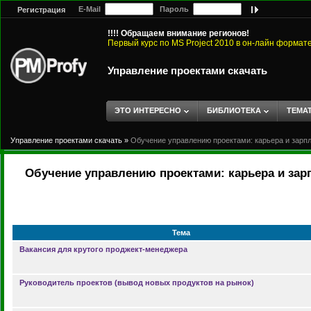
E-Mail
Пароль
Регистрация
!!!! Обращаем внимание регионов!
Первый курс по MS Project 2010 в он-лайн формат
Управление проектами скачать
ЭТО ИНТЕРЕСНО
БИБЛИОТЕКА
ТЕМА
Управление проектами скачать
»
Обучение управлению проектами: карьера и зарп
Обучение управлению проектами: карьера и зар
Тема
Вакансия для крутого проджект-менеджера
Руководитель проектов (вывод новых продуктов на рынок)