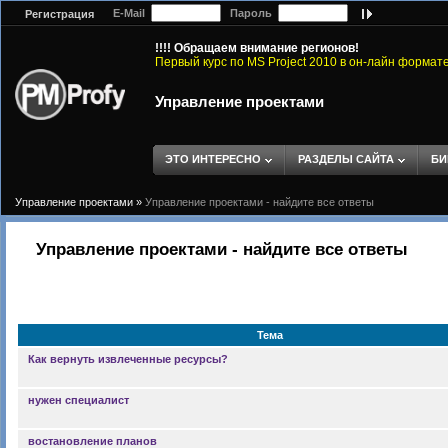
E-Mail
Пароль
Регистрация
!!!! Обращаем внимание регионов!
Первый курс по MS Project 2010 в он-лайн формат
Управление проектами
ЭТО ИНТЕРЕСНО
РАЗДЕЛЫ САЙТА
БИ
Управление проектами
»
Управление проектами - найдите все ответы
Управление проектами - найдите все ответы
Тема
Как вернуть извлеченные ресурсы?
нужен специалист
востановление планов