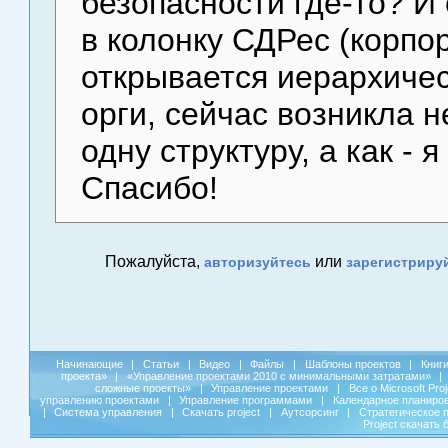
безопасности где-то? И 
в колонку СДРес (корпо
открывается иерархичес
орги, сейчас возникла 
одну структуру, а как - 
Спасибо!
Пожалуйста,
или
авторизуйтесь
зарегистриру
Начинающие
|
Статьи
|
Видео
|
Файлы
|
Шаблоны проектов
|
Книг
проекта»
|
«Управление проектами 2010 с минимальными затратами»
|
сложные проекты»
|
Управление проектами
|
Все о Microsoft Pro
управлению проектами
|
Управление программами
|
Календарное планиро
|
Система управления
|
Скачать project
|
Аутсорсинг
|
Стратегическое 
Project скачать 