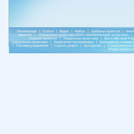
Начинающие
|
Статьи
|
Видео
|
Файлы
|
Шаблоны проектов
|
Книг
проекта»
|
«Управление проектами 2010 с минимальными затратами»
|
сложные проекты»
|
Управление проектами
|
Все о Microsoft Pro
управлению проектами
|
Управление программами
|
Календарное планиро
|
Система управления
|
Скачать project
|
Аутсорсинг
|
Стратегическое 
Project скачать 