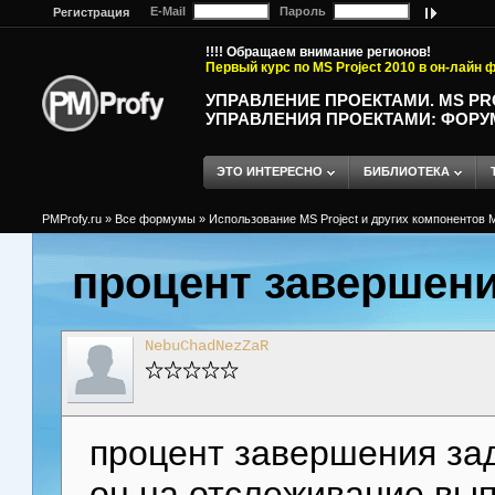
E-Mail
Пароль
Регистрация
!!!! Обращаем внимание регионов!
Первый курс по MS Project 2010 в он-лайн
УПРАВЛЕНИЕ ПРОЕКТАМИ. MS P
УПРАВЛЕНИЯ ПРОЕКТАМИ: ФОРУ
ЭТО ИНТЕРЕСНО
БИБЛИОТЕКА
PMProfy.ru
»
Все формумы
»
Использование MS Project и других компонентов M
процент завершени
NebuChadNezZaR
процент завершения зад
он на отслеживание вып