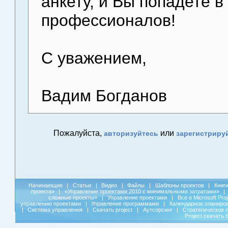
анкету, и Вы попадете в
профессионалов!
С уважением,
Вадим Богданов
Пожалуйста,
или
авторизуйтесь
зарегистриру
Начинающие
|
Статьи
|
Видео
|
Файлы
|
Шаблоны проектов
|
Книг
проекта»
|
«Управление проектами 2010 с минимальными затратами»
|
сложные проекты»
|
Управление проектами
|
Все о Microsoft Pro
управлению проектами
|
Управление программами
|
Календарное планиро
|
Система управления
|
Скачать project
|
Аутсорсинг
|
Стратегическое 
Project скачать 