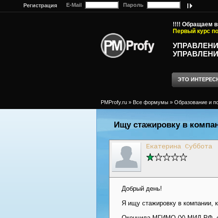
E-Mail
Пароль
Регистрация
!!!! Обращаем 
Первый курс по
УПРАВЛЕНИ
УПРАВЛЕНИ
ЭТО ИНТЕРЕС
PMProfy.ru
»
Все формумы
»
Образование и п
Ищу стажировку в компа
Екатерина Суббота
Добрый день!
Я ищу стажировку в компании, 
Окончила МГИМО (У) МИД РФ, е