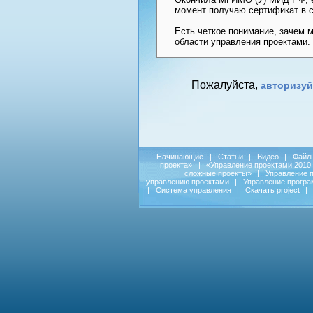
момент получаю сертификат в с
Есть четкое понимание, зачем м
области управления проектами.
Пожалуйста,
авторизуй
Начинающие
|
Статьи
|
Видео
|
Файл
проекта»
|
«Управление проектами 2010
сложные проекты»
|
Управление 
управлению проектами
|
Управление прогр
|
Система управления
|
Скачать project
|