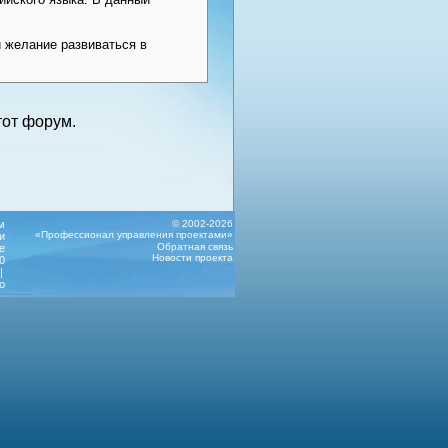
и желание развиваться в
от форум.
м
© 2002-2026
«Профессионал управления проектами»
и
Обратная связь
е
Новости проекта
0
|
о