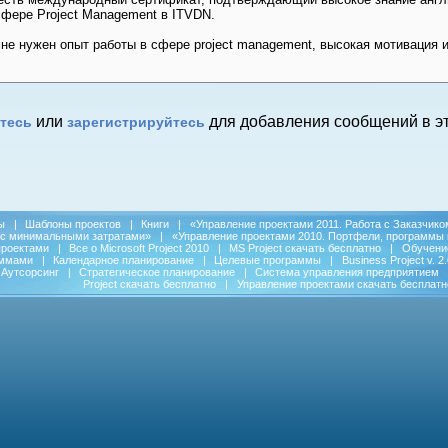
фере Project Management в ITVDN.
не нужен опыт работы в сфере project management, высокая мотивация 
или
для добавления сообщений в эт
тесь
зарегистрируйтесь
ы
|
Шаблоны проектов
|
Книги
|
«Управление проектами 2011. Работа с Заказчико
 с минимальными затратами»
|
«Управление проектами 2010. Портфели, программы 
проектами
|
Все о Microsoft Project 2010
|
MS Project скачать бесплатно
|
Обучени
аммами
|
Календарное планирование
|
Целевые программы
|
Business Project v. 2.
Аутсорсинг
|
Стратегическое планирование
|
Система управления предприятием
Project скачать бесплатно
|
Управление проектами скачать бесплатн