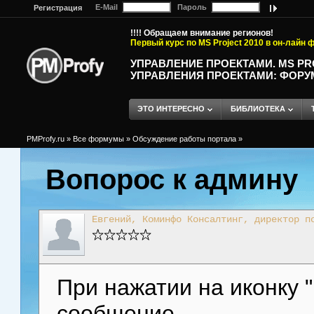
E-Mail
Пароль
Регистрация
!!!! Обращаем внимание регионов!
Первый курс по MS Project 2010 в он-лайн
УПРАВЛЕНИЕ ПРОЕКТАМИ. MS P
УПРАВЛЕНИЯ ПРОЕКТАМИ: ФОРУ
ЭТО ИНТЕРЕСНО
БИБЛИОТЕКА
PMProfy.ru
»
Все формумы
»
Обсуждение работы портала
»
Вопорос к админу
Евгений, Коминфо Консалтинг, директор п
При нажатии на иконку 
сообщение