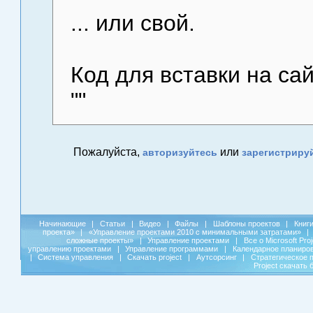
... или свой.
Код для вставки на сайт
"
"
Пожалуйста,
или
авторизуйтесь
зарегистриру
Начинающие
|
Статьи
|
Видео
|
Файлы
|
Шаблоны проектов
|
Книг
проекта»
|
«Управление проектами 2010 с минимальными затратами»
|
сложные проекты»
|
Управление проектами
|
Все о Microsoft Pro
управлению проектами
|
Управление программами
|
Календарное планиро
|
Система управления
|
Скачать project
|
Аутсорсинг
|
Стратегическое 
Project скачать 