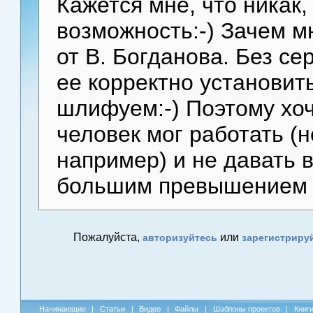
Кажется мне, что никак,
возможность:-) Зачем м
от В. Богданова. Без се
ее корректно установить
шлифуем:-) Поэтому хоч
человек мог работать (
например) и не давать 
большим превышением (
Пожалуйста,
или
авторизуйтесь
зарегистриру
Начинающие
|
Статьи
|
Видео
|
Файлы
|
Шаблоны проектов
|
Книг