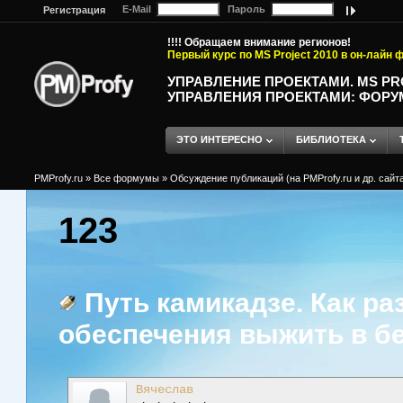
E-Mail
Пароль
Регистрация
!!!! Обращаем внимание регионов!
Первый курс по MS Project 2010 в он-лайн
УПРАВЛЕНИЕ ПРОЕКТАМИ. MS P
УПРАВЛЕНИЯ ПРОЕКТАМИ: ФОРУ
ЭТО ИНТЕРЕСНО
БИБЛИОТЕКА
PMProfy.ru
»
Все формумы
»
Обсуждение публикаций (на PMProfy.ru и др. сайтах
123
Путь камикадзе. Как р
обеспечения выжить в б
Вячеслав