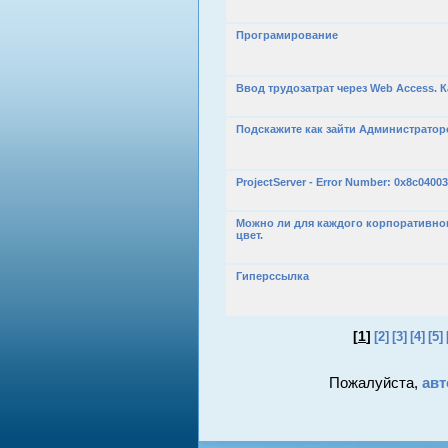
Програмирование
Ввод трудозатрат через Web Access. К
Подскажите как зайти Администратор
ProjectServer - Error Number: 0x8c0400
Можно ли для каждого корпоративног
цвет.
Гиперссылка
[
1
]
[2]
[3]
[4]
[5]
Пожалуйста,
авт