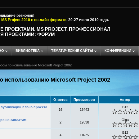
внимание регионов!
 MS Project 2010 в он-лайн формате
, 20-27 июля 2010 года.
Е ПРОЕКТАМИ. MS PROJECT. ПРОФЕССИОНАЛ
Я ПРОЕКТАМИ: ФОРУМ
НО
БИБЛИОТЕКА
ТЕМАТИЧЕСКИЕ САЙТЫ
КОНФЕРЕНЦИИ
осы по использованию Microsoft Project 2002
 использованию Microsoft Project 2002
Ответов
Просмотров
Автор
 публикации плана проекта
B12
16
13443
хорошо заплатим!
Olga
2
19538
B12
4
11675