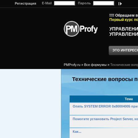
E-Mail
Пароль
Регистрация
!!!! Обращаем 
Первый курс по
УПРАВЛЕНИ
УПРАВЛЕНИ
ЭТО ИНТЕРЕС
PMProfy.ru
»
Все формумы
»
Технические вопр
Технические вопросы по
Тема
Опять SYSTEM ERROR 0x80004005 при
Помогите установить Project Server, 
Как...