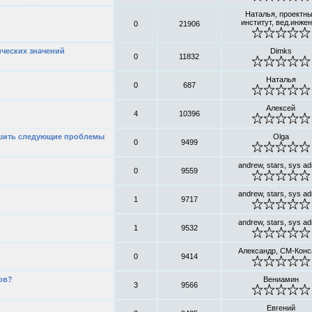
Наталья, проектн
институт, вед.инже
0
21906
ических значений
Dimks
0
11832
Наталья
0
687
Алексей
4
10396
ешить следующие проблемы
Olga
0
9499
andrew, stars, sys a
0
9559
andrew, stars, sys a
1
9717
andrew, stars, sys a
1
9532
Александр, СМ-Конс
0
9414
ов?
Вениамин
3
9566
Евгений