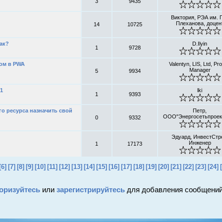
3
9435
Виктория, РЭА им. Г
Плеханова, доцен
14
10725
ак?
D.Ilyin
1
9728
ом в PWA
Valentyn, LIS, Ltd, Pro
Manager
5
9934
31
lki
1
9393
о ресурса назначить свой
Петр,
ООО"Энергосетьпроек
0
9332
Эдуард, ИнвестСтр
Инженер
1
17173
[6]
[7]
[8]
[9]
[10]
[11]
[12]
[13]
[14]
[15]
[16]
[17]
[18]
[19]
[20]
[21]
[22]
[23]
[24]
оризуйтесь
или
зарегистрируйтесь
для добавления сообщений