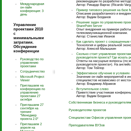
рекомендации по разработке методо
Международная
Автор: Рикардо Варгас (Ricardo Varg
он-лайн
Пример типового решения на базе Mi
конференция: 3
Описание разработанного и внедрен
день
Автор: Вадим Богданов
Решение задач по управлению проек
Управление
SharePoint Server
проектами 2010
Опыт внедрения на примере работы
телекоммуникационной компании.
с
Автор: Станислав Иванов
минимальными
Как сделать проект с сокращенным
затратами.
Технология и цифры реальной эконо
Обсуждение
Автор: Алексей Малышкин
конференции
Сколько стоит управление проектами
руководителя проекта? Где искать 
Руководство по
Ответы на насущные вопросы (по м
управлению
руководителя проекта»). На английс
проектами
Автор: Том Тейлор
Сотрудничество
Эффективное обучение в условиях 
Microsoft Project
Значение он-лайн мероприятий в и
Viewer
специалистов независимо от место
Автор: Владимир Абрамов
Приглашаем на
конференцию по
Вступительное слово
управлению
Приветствие участникам конференц
проектами 27
Автор: Вадим Богданов
октября
Собственникам бизнеса и руководителям
Приглашаем 27
сентября на
Руководителям проектов
тренинг
"Менеджер
Специалистам Офисов управления прое
проекта 2.0"
Приглашаем 2
Преподавателям ВУЗов
апреля на