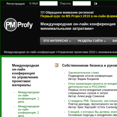
E-Mail
Пароль
Регистрация
!!!! Обращаем внимание регионов!
Первый курс по MS Project 2010 в он-лайн форм
Международная он-лайн конференция «
минимальными затратами»
ЭТО ИНТЕРЕСНО
РАЗДЕЛЫ САЙТА
БИ
Международная он-лайн конференция «Управление проектами 2010 с минимальны
Международная
Собственникам бизнеса и руко
он-лайн
Заключительное слово
конференция
Подведение итогов конференции.
по управлению
Автор: Вадим Богданов
проектами:
Опыт реализации проекта по внедр
материалы
деятельностью в РОСНАНО
Первые итоги внедрения управления
Международная
сокращенных сроков и затрат.
он-лайн
Автор: Александр Семенов
конференция: 1
Стандарты PMI: Прошлое, настояще
день
Повтор доклада, прочитанного на п
Международная
Автор: Крис Картрайт (Chris Cartwrig
он-лайн
5 вещей, о которых Вы должны зна
конференция: 2
Основные подходы к внедрению оф
день