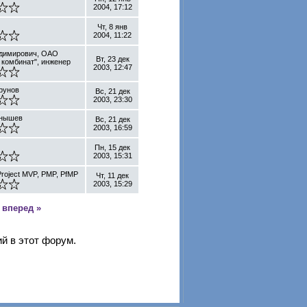
2004, 17:12
Чт, 8 янв
2004, 11:22
адимирович, ОАО
Вт, 23 дек
 комбинат", инженер
2003, 12:47
рунов
Вс, 21 дек
2003, 23:30
рнышев
Вс, 21 дек
2003, 16:59
Пн, 15 дек
2003, 15:31
Project MVP, PMP, PfMP
Чт, 11 дек
2003, 15:29
вперед »
й в этот форум.