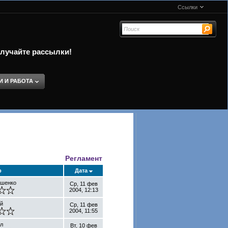
Ссылки
олучайте рассылки!
И И РАБОТА
Регламент
р
Дата
ашенко
Ср, 11 фев
2004, 12:13
й
Ср, 11 фев
2004, 11:55
л
Вт, 10 фев