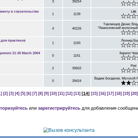
3
39254
менту в строительстве
Lilik
1
1139
Тавлинцев Денис Вл
"Лианозовский молочный
4
40226
 для практиков
Леонид Бу
1
1193
gement 21-26 March 2004
Кирилл Че
0
1161
Petr
2
39502
Вадим Богданов, Microsoft 
0
39424
[
14
]
1]
[2]
[3]
[4]
[5]
[6]
[7]
[8]
[9]
[10]
[11]
[12]
[13]
[15]
[16]
[17]
[18]
[19]
[20]
торизуйтесь
или
зарегистрируйтесь
для добавления сообщени