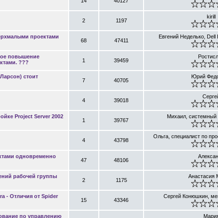
14
40127
kirill
2
1197
ерхмалыми проектами
Евгений Неделько, Dell
68
47411
свое повышение
Ростис
1
39459
ктами. ???
 Ларсон) стоит
Юрий Фед
7
40705
Серге
4
39018
йке Project Server 2002
Михаил, системный
1
39767
Ольга, специалист по пр
4
43798
ектами одновременно
Алекса
47
48106
ений рабочей группы
Анастасия 
2
1175
 - Отличия от Spider
Сергей Конюшкин, ме
15
43346
зование по управлению
Мари