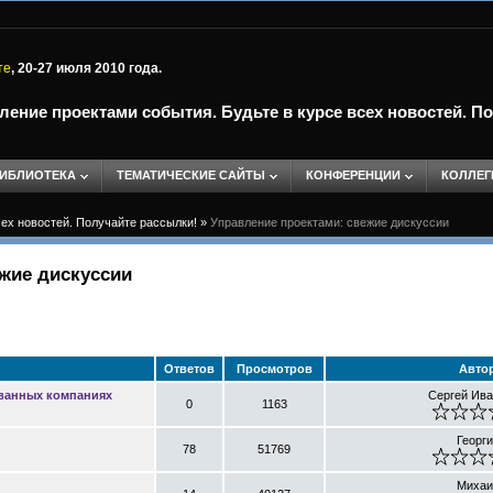
те
, 20-27 июля 2010 года.
ление проектами события. Будьте в курсе всех новостей. П
ИБЛИОТЕКА
ТЕМАТИЧЕСКИЕ САЙТЫ
КОНФЕРЕНЦИИ
КОЛЛЕГ
сех новостей. Получайте рассылки!
»
Управление проектами: свежие дискуссии
жие дискуссии
Ответов
Просмотров
Авто
ованных компаниях
Сергей Ив
0
1163
Георги
78
51769
Михаи