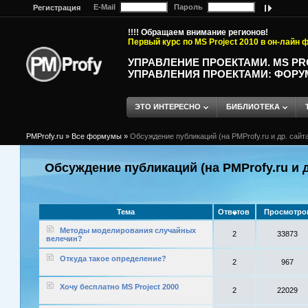
E-Mail
Пароль
Регистрация
!!!! Обращаем внимание регионов!
Первый курс по MS Project 2010 в он-лайн
УПРАВЛЕНИЕ ПРОЕКТАМИ. MS P
УПРАВЛЕНИЯ ПРОЕКТАМИ: ФОРУ
ЭТО ИНТЕРЕСНО
БИБЛИОТЕКА
PMProfy.ru
»
Все формумы
»
Обсуждение публикаций (на PMProfy.ru и др. сайтах
Обсуждение публикаций (на PMProfy.ru и др
Тема
Ответов
Просмотро
Методы моделирования случайных
2
33873
велечин?
Откуда такое определение?
2
967
Хочу бесплатно MS Project 2000
2
22029