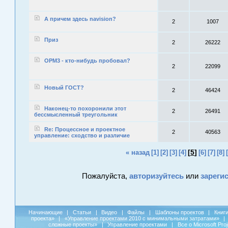
А причем здесь navision?
2
1007
Приз
2
26222
OPM3 - кто-нибудь пробовал?
2
22099
Новый ГОСТ?
2
46424
Наконец-то похоронили этот
2
26491
бессмысленный треугольник
Re: Процессное и проектное
2
40563
управление: сходство и различие
[
5
]
« назад
[1]
[2]
[3]
[4]
[6]
[7]
[8]
Пожалуйста,
авторизуйтесь
или
зареги
Начинающие
|
Статьи
|
Видео
|
Файлы
|
Шаблоны проектов
|
Книг
проекта»
|
«Управление проектами 2010 с минимальными затратами»
|
сложные проекты»
|
Управление проектами
|
Все о Microsoft Pro