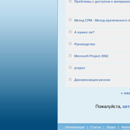
Проблемы с доступом к материал
Метод CPM - Метод критического 
А нужно ли?
Руководство
Microsoft Project 2002
project
Декомпозиция рисков
« на
Пожалуйста,
авт
Начинающие
|
Статьи
|
Видео
|
Файл