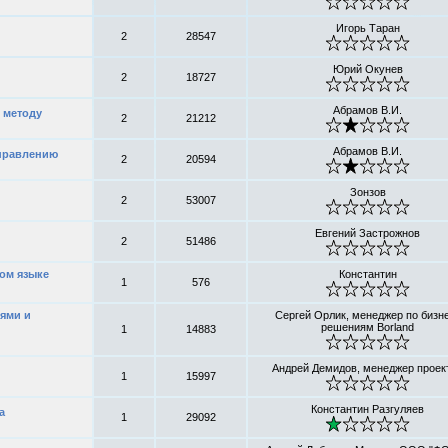
Игорь Таран
2
28547
Юрий Окунев
2
18727
Абрамов В.И.
 методу
2
21212
Абрамов В.И.
управлению
2
20594
Зонзов
2
53007
Евгений Застрожнов
2
51486
ком языке
Константин
1
576
ями и
Сергей Орлик, менеджер по бизн
решениям Borland
1
14883
Андрей Демидов, менеджер проек
1
15997
Константин Разгуляев
а
1
29092