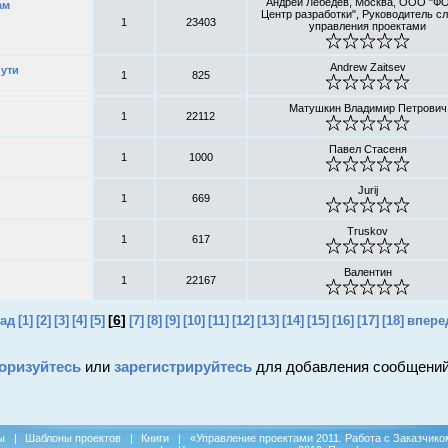
Андрей Лебедев, Москва, ООО "Ф
ам
Центр разработки", Руководитель с
1
23403
управления проектами
Andrew Zaitsev
пути
1
825
Матушкин Владимир Петрович
1
22112
Павел Стасеня
1
1000
Jurij
1
669
Truskov
1
617
Валентин
1
22167
[
6
]
зад
[1]
[2]
[3]
[4]
[5]
[7]
[8]
[9]
[10]
[11]
[12]
[13]
[14]
[15]
[16]
[17]
[18]
впере
оризуйтесь
или
зарегистрируйтесь
для добавления сообщений
ы
|
Шаблоны проектов
|
Книги
|
«Управление проектами 2011. Работа с Заказчико