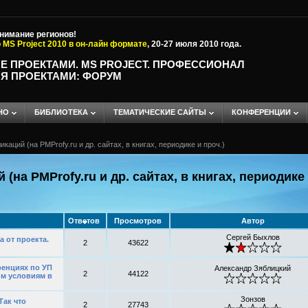
внимание регионов!
 MS Project 2010 в он-лайн формате
, 20-27 июля 2010 года.
Е ПРОЕКТАМИ. MS PROJECT. ПРОФЕССИОНАЛ
Я ПРОЕКТАМИ: ФОРУМ
НО
БИБЛИОТЕКА
ТЕМАТИЧЕСКИЕ САЙТЫ
КОНФЕРЕНЦИИ
аций (на PMProfy.ru и др. сайтах, в книгах, периодике и проч.)
на PMProfy.ru и др. сайтах, в книгах, периодике 
Ответов
Просмотров
Автор
Сергей Быхлов
 от проекта.
2
43622
ренциях по УП
Александр Зяблицкий
2
44122
им условиям в
Зонзов
Так что
2
27743