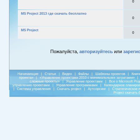
0
MS Project 2013 где скачать бесплатно
0
MS Project
0
Пожалуйста,
авторизуйтесь
или
зареги
Начинающие
|
Статьи
|
Видео
|
Файлы
|
Шаблоны проектов
|
Книг
проекта»
|
«Управление проектами 2010 с минимальными затратами»
|
сложные проекты»
|
Управление проектами
|
Все о Microsoft Pro
управлению проектами
|
Управление программами
|
Календарное планиро
|
Система управления
|
Скачать project
|
Аутсорсинг
|
Стратегическое 
Project скачать 