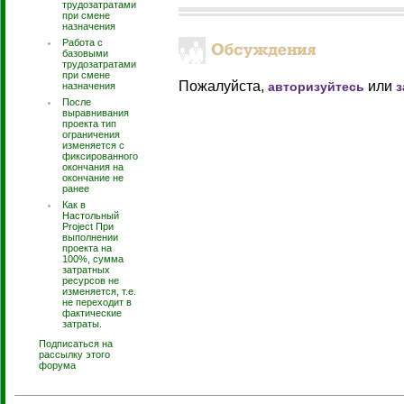
трудозатратами
при смене
назначения
Работа с
базовыми
трудозатратами
при смене
Пожалуйста,
или
авторизуйтесь
з
назначения
После
выравнивания
проекта тип
ограничения
изменяется с
фиксированного
окончания на
окончание не
ранее
Как в
Настольный
Project При
выполнении
проекта на
100%, сумма
затратных
ресурсов не
изменяется, т.е.
не переходит в
фактические
затраты.
Подписаться на
рассылку этого
форума