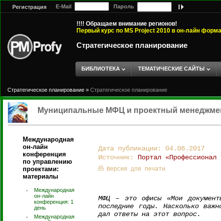
E-Mail
Пароль
Регистрация
!!!! Обращаем внимание регионов!
Первый курс по MS Project 2010 в он-лайн форм
Стратегическое планирование
БИБЛИОТЕКА
ТЕМАТИЧЕСКИЕ САЙТЫ
Стратегическое планирование
»
Стратегическое планирование
Муниципальные МФЦ и проектный менеджме
Международная
он-лайн
Дата публикации: 04.06.2017
конференция
Источник:
Портал «Профессионал 
по управлению
проектами:
Версия для печати
материалы
Международная
он-лайн
МФЦ – это офисы «Мои документ
конференция: 1
последние годы. Насколько важн
день
дал ответы на этот вопрос.
Международная