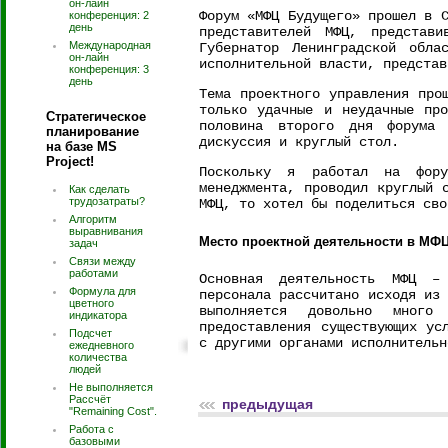
он-лайн
Форум «МФЦ Будущего» прошел в 
конференция: 2
день
представителей МФЦ, представ
Международная
Губернатор Ленинградской обла
он-лайн
исполнительной власти, представ
конференция: 3
день
Тема проектного управления про
только удачные и неудачные пр
Стратегическое
половина второго дня форума 
планирование
дискуссия и круглый стол.
на базе MS
Project!
Поскольку я работал на фору
менеджмента, проводил круглый 
Как сделать
трудозатраты?
МФЦ, то хотел бы поделиться сво
Алгоритм
выравнивания
Место проектной деятельности в МФ
задач
Связи между
работами
Основная деятельность МФЦ –
Формула для
персонала рассчитано исходя из
цветного
выполняется довольно много
индикатора
предоставления существующих ус
Подсчет
с другими органами исполнительн
ежедневного
количества
людей
Не выполняется
Рассчёт
предыдущая
"Remaining Cost".
Работа с
базовыми