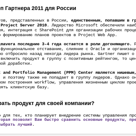
п Гартнера 2011 для России
тов, представленных в России,
единственным, попавшим в г
 Project Server 2010
. Лидерство Microsoft обеспечили наи
ия, интеграция с SharePoint для организации рабочих проц
о формированию планов проектов в Project Web App.
imavera последние 3-4 года остается в роли догоняющего.
Р
 функциональное отставание, слияние с Oracle и организац
но отбросило назад некогда лидера рынка. Gartner пишет о
 включить продукт в группу с позитивным рейтингом, то це
ной доработки.
t and Portfolio Management (PPM) Center является нишевым
, и поэтому также не попадает в группу лидеров. Однако о
лом построения workflow, управления жизненным циклом про
нять клиентскую базу.
рать продукт для своей компании?
о для тех, кто планирует внедрение системы управления пр
торая позволит Вам быстро сравнить основные продукты, пр
.
выбрать лучший