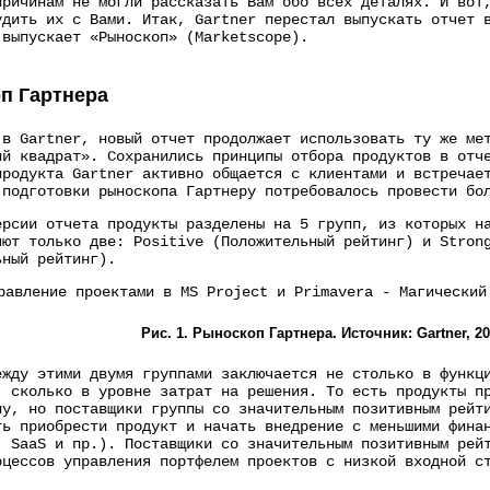
причинам не могли рассказать Вам обо всех деталях. И вот
удить их с Вами. Итак, Gartner перестал выпускать отчет 
 выпускает «Рыноскоп» (Marketscope).
п Гартнера
 в Gartner, новый отчет продолжает использовать ту же ме
ий квадрат». Сохранились принципы отбора продуктов в отч
продукта Gartner активно общается с клиентами и встречае
 подготовки рыноскопа Гартнеру потребовалось провести бо
ерсии отчета продукты разделены на 5 групп, из которых н
яют только две: Positive (Положительный рейтинг) и Stron
ьный рейтинг).
Рис. 1. Рыноскоп Гартнера. Источник: Gartner, 20
ежду этими двумя группами заключается не столько в функц
, сколько в уровне затрат на решения. То есть продукты п
лу, но поставщики группы со значительным позитивным рейт
ть приобрести продукт и начать внедрение с меньшими фина
, SaaS и пр.). Поставщики со значительным позитивным рей
оцессов управления портфелем проектов с низкой входной с