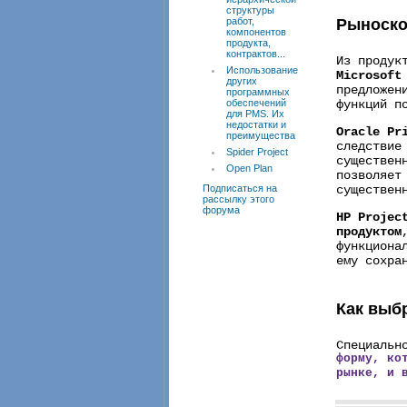
структуры
работ,
Рыноско
компонентов
продукта,
контрактов...
Из продук
Использование
Microsoft
других
предложен
программных
обеспечений
функций п
для PMS. Их
недостатки и
Oracle Pr
преимущества
следствие
Spider Project
существен
Open Plan
позволяет
Подписаться на
существен
рассылку этого
форума
HP Projec
продуктом
функциона
ему сохра
Как выб
Специальн
форму, ко
рынке, и 