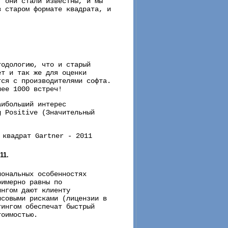
, они стали известны, и мы
в старом формате квадрата, и
тодологию, что и старый
ет и так же для оценки
тся с производителями софта.
лее 1000 встреч!
аибольший интерес
g Positive (Значительный
11.
иональных особенностях
римерно равны по
ингом дают клиенту
нсовыми рисками (лицензии в
тингом обеспечат быстрый
тоимостью.