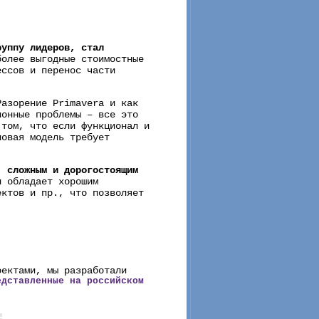
руппу лидеров, стал
более выгодные стоимостные
ессов и перенос части
азорение Primavera и как
ионные проблемы – все это
 том, что если функционал и
новая модель требует
, сложным и дорогостоящим
н обладает хорошим
ектов и пр., что позволяет
оектами, мы разработали
едставленные на российском