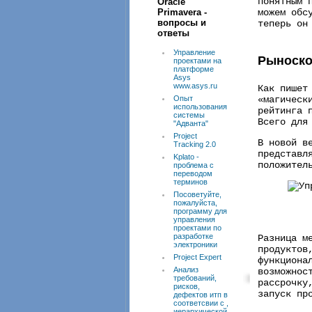
понятным 
Oracle
Primavera -
можем обс
вопросы и
теперь он
ответы
Управление
Рыноско
проектами на
платформе
Asys
www.asys.ru
Как пишет
Опыт
«магическ
использования
рейтинга 
системы
Всего для
"Адванта"
Project
В новой в
Tracking 2.0
представл
Kplato -
положител
проблема с
переводом
терминов
Посоветуйте,
пожалуйста,
программу для
управления
проектами по
разработке
Разница м
электроники
продуктов
Project Expert
функциона
Анализ
возможнос
требований,
рассрочку
рисков,
запуск пр
дефектов итп в
соответсвии с ,
иерархической