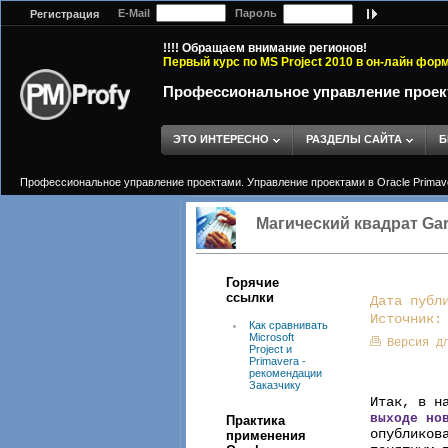
E-Mail
Пароль
Регистрация
!!!! Обращаем внимание регионов!
Первый курс по MS Project 2010 в он-лайн фор
Профессиональное управление проектам
ЭТО ИНТЕРЕСНО
РАЗДЕЛЫ САЙТА
Б
Профессиональное управление проектами. Управление проектами в Oracle Primavera
Магический квадрат Gart
Горячие
ссылки
Дата публ
Источник
Как сравнивать
Microsoft
Версия д
Project и
Primavera -
рекомендации
Заказчику
Итак, в н
выходе но
Практика
опубликов
применения