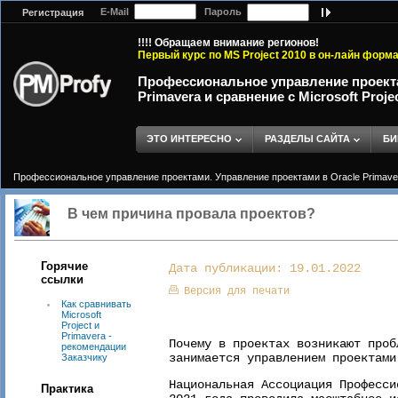
E-Mail
Пароль
Регистрация
!!!! Обращаем внимание регионов!
Первый курс по MS Project 2010 в он-лайн форм
Профессиональное управление проекта
Primavera и сравнение с Microsoft Proje
ЭТО ИНТЕРЕСНО
РАЗДЕЛЫ САЙТА
БИ
Профессиональное управление проектами. Управление проектами в Oracle Primavera 
В чем причина провала проектов?
Горячие
Дата публикации: 19.01.2022
ссылки
Версия для печати
Как сравнивать
Microsoft
Project и
Primavera -
Почему в проектах возникают проб
рекомендации
занимается управлением проектами
Заказчику
Национальная Ассоциация Професс
Практика