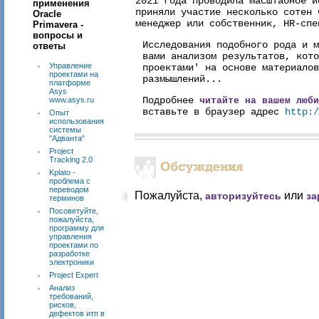
2021 года проводила масштабное и
применения
приняли участие несколько сотен 
Oracle
менеджер или собственник, HR-спе
Primavera -
вопросы и
Исследования подобного рода и м
ответы
вами анализом результатов, кото
Управление
проектами' на основе материалов
проектами на
размышлений...
платформе
Asys
Подробнее
www.asys.ru
читайте на вашем люби
вставьте в браузер адрес
http:/
Опыт
использования
системы
"Адванта"
Project
Tracking 2.0
Kplato -
проблема с
переводом
Пожалуйста,
или
авторизуйтесь
за
терминов
Посоветуйте,
пожалуйста,
программу для
управления
проектами по
разработке
электроники
Project Expert
Анализ
требований,
рисков,
дефектов итп в