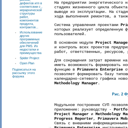
На предприятии энергетического к
дефектов итп в
соответсвии с ,
стадиях жизненного цикла объекта
иерархической
выводе из эксплуатации. На стади
структуры
хода выполнения ремонтов, а такж
работ,
компонентов
продукта,
Система управления проектами
Pri
контрактов...
которых реализует определенную ф
Использование
пользователей.
других
программных
В основном модуле
Project Manage
обеспечений
для PMS. Их
и контроль всех проектов предпри
недостатки и
работ, ответственных, ресурсов, 
преимущества
Spider Project
Для сокращения затрат времени на
Open Plan
иметь возможность формировать но
функцию в
Primavera Enterprise
от
Подписаться на
рассылку этого
позволяет формировать базу типов
форума
календарно-сетевого графика ново
Methodology Manager
.
Рис. 2 
Модульное построение СУП позволя
приложение: руководству -
Portfo
Project Manager
и
Methodology Ma
Progress Reporter
,
Primavera Mob
Связь с внешними информационными
Primavera Enterprise
инструмент