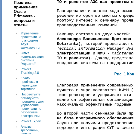
ТО и ремонтом АЭС как проектом с
Практика
применения
Планирование и анализ хода ремон
Oracle
решение которой во многом опреде
Primavera -
поэтому интерес к семинару прояв
вопросы и
ответы
производственных компаний.
Управление
Семинар состоял из двух частей:
проектами на
Александра Васильевича Цветкова
в
платформе
Kotirinta)
, который представил 
Asys
www.asys.ru
Techical Information Manager Sys
электростанции
и
MMS
- Maintenan
Опыт
использования
ТО и ремонтом
). Доклад представл
системы
внедрения системы на предприятии
"Адванта"
Project
Tracking 2.0
Рис. 1 К
Kplato -
проблема с
Благодаря применению современных
переводом
терминов
лучшего в мире показателя КИУМ (
Посоветуйте,
типе реакторов и удерживает эти 
пожалуйста,
является эффективная организация
программу для
максимально эффективные годовые 
управления
проектами по
разработке
Во второй части семинара была п
электроники
на базе программного обеспечения
Project Expert
Слушатели получили представление
Анализ
подходе к интеграции СУП с сист
требований,
рисков,