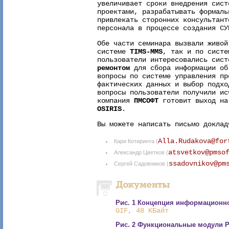
увеличивает сроки внедрения сист
проектами, разрабатывать формаль
привлекать сторонних консультант
персонала в процессе создания СУ
Обе части семинара вызвали живой
системе
TIMS-MMS
, так и по сист
пользователи интересовались сис
ремонтом
для сбора информации об
вопросы по системе управления пр
фактических данных и выбор подхо
вопросы пользователи получили ис
компания
ПМСОФТ
готовит выход на
OSIRIS
.
Вы можете написать письмо доклад
Alla.Rudakova@for
Кари Котиринта (
atsvetkov@pmso
Александр Цветков (
ssadovnikov@pm
Сергей Садовников (
Рис. 1 Концепция информационн
GIF, 48 КБайт
Рис. 2 Функциональные модули Pr