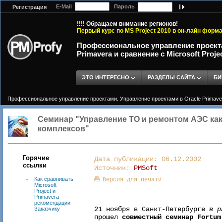
E-Mail
Пароль
Регистрация
!!!! Обращаем внимание регионов!
Первый курс по MS Project 2010 в он-лайн форм
Профессиональное управление проекта
Primavera и сравнение с Microsoft Proje
ЭТО ИНТЕРЕСНО
РАЗДЕЛЫ САЙТА
БИ
Профессиональное управление проектами. Управление проектами в Oracle Primavera 
Семинар "Управление ТО и ремонтом АЭС ка
комплексов"
Горячие
Дата публикации: 06.12.2002
ссылки
Источник:
PMSoft
Как сравнивать
Версия для печати
Microsoft
Project и
Primavera -
рекомендации
21 ноября в Санкт-Петербурге
в р
Заказчику
прошел
совместный семинар Fortum