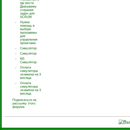
где вести
Диаграмму
сгорания
задач для
SCRUM
Нужна
помощь в
выборе
программы
для
управления
проектами
Симулятор
Симулятор
RE:
Симулятор
Оплата
симулятора
экзамена на 3
месяца.
Оплата
симулятора
экзамена на 3
месяца.
Подписаться на
рассылку этого
форума