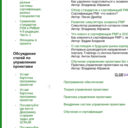
Как удаленно подготовиться к экзаме
разные
Автор: Владимир Абрамов
системы
сертификации,
Обзор стандартов и сертификаций PM
разных
Сертификации PMI: что нового?
специалистов
Автор: Лисан Драбор
Сравнение
Развитие симулятора экзамена PMP
стандартов
Симулятор развивается согласно пож
P2M и PMBoK
Автор: Владимир Абрамов
4-й редакции.
Что нового в сертификации PMP в 201
Часть 1
Как изменится сертификация PMP с ле
Женщины в
Автор: Вадим Богданов
проекте
О настоящем и будущем рынка корпор
Интервью руководителя направления 
порталу Trainings.ru Антона Капитонов
Обсуждение
Автор: Антон Капитонов
статей по
Обучение управлению проектами без 
управлению
Практика управления проектами на пе
проектами
Автор: Владимир Абрамов
Устав/
[
1-10
]
[1
Карточка
программы
Программное обеспечение
проектов
Теория управления проектами
Устав/
Карточка
программы
Практика управления проектами
проектов
Внедрение систем управления проектами
Посоветуйте
где вести
Обучение и сертификация
Диаграмму
сгорания
задач для
SCRUM
Посоветуйте