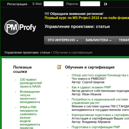
E-Mail
Пароль
Регистрация
!!!! Обращаем внимание регионов!
Первый курс по MS Project 2010 в он-лайн форм
Управление проектами: статьи
ЭТО ИНТЕРЕСНО
БИБЛИОТЕКА
ТЕМА
Управление проектами: статьи
»
Обучение и сертификация
Полезные
Обучение и сертификация
ссылки
Обзор шестого издания Руководства к
Что нового в PMBOK6?
100 правил
Автор: Сергей Шарпак
руководителей
проекта NASA
Как я сдавал экзамен PMP
Автор делится собственными подходам
Возвращение
Автор: Иван Иванов
чепухи
проектного
Потребность в национальной системе 
менеджмента
управления растет
Мнение о системе оценки ПМ СТАНДАР
IPMA и PMI:
менеджмента в государственном сект
некорректно
сравнивать
Корпоративная подготовка к сертифи
разные
Аттестация и сертификация Ваших со
модели
Автор: Владимир Абрамов
менеджмента
Подготовка к сертификации PMP
проектов,