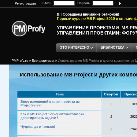
E-Mail
Пароль
Регистрация
!!!! Обращаем внимание регионов!
Первый курс по MS Project 2010 в он-лайн
УПРАВЛЕНИЕ ПРОЕКТАМИ. MS P
УПРАВЛЕНИЯ ПРОЕКТАМИ: ФОРУ
ЭТО ИНТЕРЕСНО
БИБЛИОТЕКА
PMProfy.ru
»
Все формумы
»
Использование MS Project и других компонентов M
Использование MS Project и других компо
Тема
Ответов
Просмо
Внос изменений в план проекта из
2
109
Projectserver
Как в MS Project Server автоматически
2
292
делегировать задачи?
Чудеса, да и только!
2
294