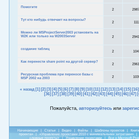
Помогите
2
298
Тут кто нибудь отвечает на вопросы?
2
111
Можно ли MSProjectServer2003 установить на
W2K или только на W2003Server
2
294
создание таблиц
2
104
Как перенести share point на другой сервер?
2
296
Ресурсная проблема при переносе базы с
2
103
MSP 2002 на 2003
« назад
[1]
[2]
[3]
[4]
[5]
[6]
[7]
[8]
[9]
[10]
[11]
[12]
[13]
[14]
[15]
[16]
[36]
[37]
[38]
[39]
[40]
[41]
[42]
[43]
[44]
[45]
[46]
[47]
[
Пожалуйста,
авторизуйтесь
или
зареги
Начинающие
|
Статьи
|
Видео
|
Файлы
|
Шаблоны проектов
|
Книг
проекта»
|
«Управление проектами 2010 с минимальными затратами»
|
сложные проекты»
|
Управление проектами
|
Все о Microsoft Pro