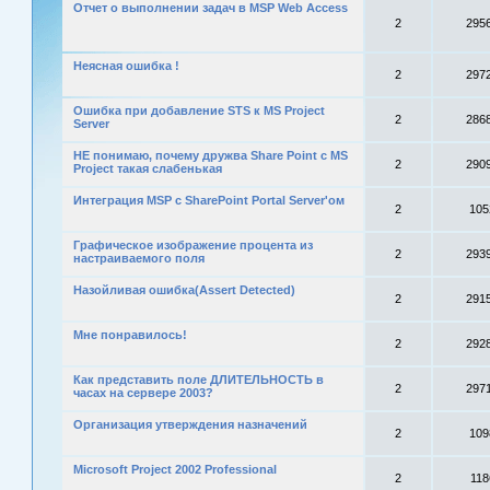
Отчет о выполнении задач в MSP Web Access
2
295
Неясная ошибка !
2
297
Ошибка при добавление STS к MS Project
2
286
Server
НЕ понимаю, почему дружва Share Point с MS
2
290
Project такая слабенькая
Интеграция MSP с SharePoint Portal Server'oм
2
105
Графическое изображение процента из
2
293
настраиваемого поля
Назойливая ошибка(Assert Detected)
2
291
Мне понравилось!
2
292
Как представить поле ДЛИТЕЛЬНОСТЬ в
2
297
часах на сервере 2003?
Организация утверждения назначений
2
109
Microsoft Project 2002 Professional
2
118