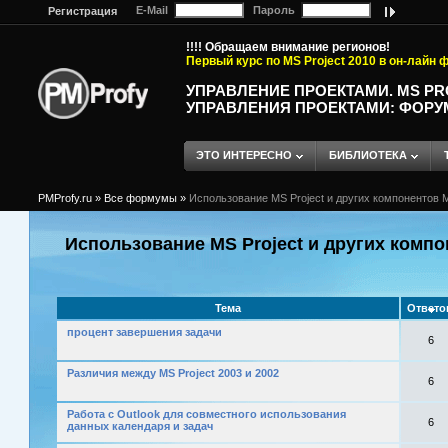
E-Mail
Пароль
Регистрация
!!!! Обращаем внимание регионов!
Первый курс по MS Project 2010 в он-лайн
УПРАВЛЕНИЕ ПРОЕКТАМИ. MS P
УПРАВЛЕНИЯ ПРОЕКТАМИ: ФОРУ
ЭТО ИНТЕРЕСНО
БИБЛИОТЕКА
PMProfy.ru
»
Все формумы
»
Использование MS Project и других компонентов M
Использование MS Project и других компо
Тема
Ответ
процент завершения задачи
6
Различия между MS Project 2003 и 2002
6
Работа с Outlook для совместного использования
6
данных календаря и задач