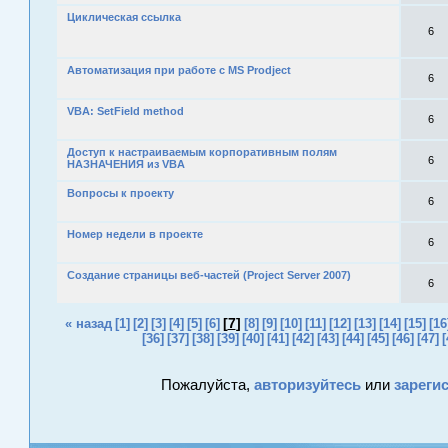
Циклическая ссылка
6
Автоматизация при работе с MS Prodject
6
VBA: SetField method
6
Доступ к настраиваемым корпоративным полям
6
НАЗНАЧЕНИЯ из VBA
Вопросы к проекту
6
Номер недели в проекте
6
Создание страницы веб-частей (Project Server 2007)
6
[
7
]
« назад
[1]
[2]
[3]
[4]
[5]
[6]
[8]
[9]
[10]
[11]
[12]
[13]
[14]
[15]
[16
[36]
[37]
[38]
[39]
[40]
[41]
[42]
[43]
[44]
[45]
[46]
[47]
[
Пожалуйста,
авторизуйтесь
или
зареги