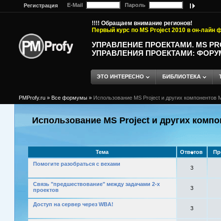
E-Mail
Пароль
Регистрация
!!!! Обращаем внимание регионов!
Первый курс по MS Project 2010 в он-лайн
УПРАВЛЕНИЕ ПРОЕКТАМИ. MS P
УПРАВЛЕНИЯ ПРОЕКТАМИ: ФОРУ
ЭТО ИНТЕРЕСНО
БИБЛИОТЕКА
PMProfy.ru
»
Все формумы
»
Использование MS Project и других компонентов M
Использование MS Project и других компо
Тема
Ответов
Пр
Помогите разобраться с вехами
3
Связь "предшествование" между задачами 2-х
3
проектов
Доступ на сервер через WBA!
3