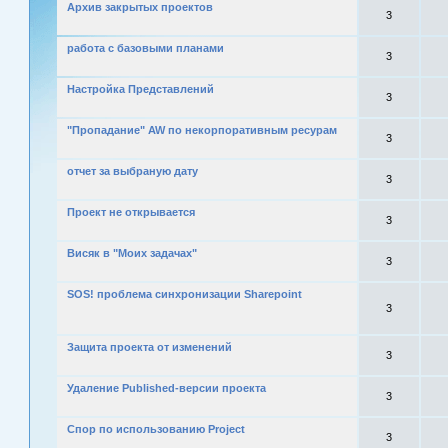
Архив закрытых проектов
3
работа с базовыми планами
3
Настройка Представлений
3
"Пропадание" AW по некорпоративным ресурам
3
отчет за выбраную дату
3
Проект не открывается
3
Висяк в "Моих задачах"
3
SOS! проблема cинхронизации Sharepoint
3
Защита проекта от изменений
3
Удаление Published-версии проекта
3
Спор по использованию Project
3