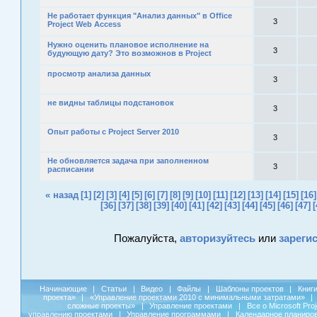
Не работает функция "Анализ данных" в Office
3
Project Web Access
Нужно оценить плановое исполнение на
3
будующую дату? Это возможнов в Project
просмотр анализа данных
3
не видны таблицы подстановок
3
Опыт работы с Project Server 2010
3
Не обновляется задача при заполненном
3
расписании
« назад
[1]
[2]
[3]
[4]
[5]
[6]
[7]
[8]
[9]
[10]
[11]
[12]
[13]
[14]
[15]
[16]
[36]
[37]
[38]
[39]
[40]
[41]
[42]
[43]
[44]
[45]
[46]
[47]
[
Пожалуйста,
авторизуйтесь
или
зареги
Начинающие
|
Статьи
|
Видео
|
Файлы
|
Шаблоны проектов
|
Книг
проекта»
|
«Управление проектами 2010 с минимальными затратами»
|
сложные проекты»
|
Управление проектами
|
Все о Microsoft Pro
управлению проектами
|
Управление программами
|
Календарное планиро