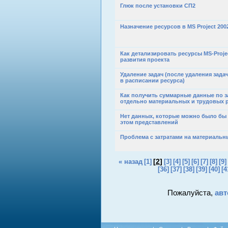
Глюк после установки СП2
Назначение ресурсов в MS Project 200
Как детализировать ресурсы MS-Proje
развития проекта
Удаление задач (после удаления зада
в расписании ресурса)
Как получить суммарные данные по з
отдельно материальных и трудовых 
Нет данных, которые можно было бы
этом представлений
Проблема с затратами на материальн
[
2
]
« назад
[1]
[3]
[4]
[5]
[6]
[7]
[8]
[9]
[36]
[37]
[38]
[39]
[40]
[4
Пожалуйста,
авт