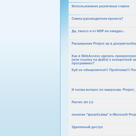
Использование различных ставок
Смена руководителя проекта?
Да, такого я от MSP не ожидал...
Расширение Project xp в докуметообо
Как в WebAccess сделать прикреплен
(или ссылку на файл) к конкретной з
программно?
Куб не обнавляется!!! Проблема!!! По
И снова вопрос по макросам. Project_
Расчет з/п (+)
понятие "физобъёма" в Microsoft Proje
Удаленный доступ