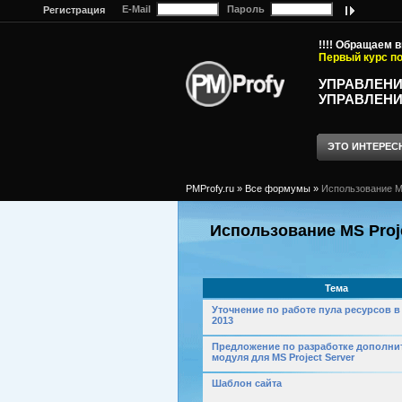
E-Mail
Пароль
Регистрация
!!!! Обращаем 
Первый курс по
УПРАВЛЕНИ
УПРАВЛЕНИ
ЭТО ИНТЕРЕС
PMProfy.ru
»
Все формумы
»
Использование MS
Использование MS Proje
Тема
Уточнение по работе пула ресурсов в 
2013
Предложение по разработке дополни
модуля для MS Project Server
Шаблон сайта