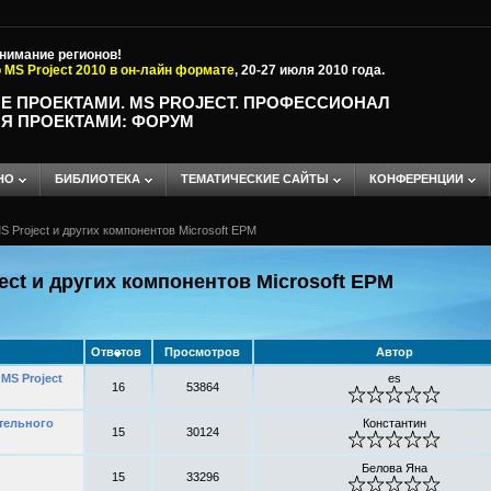
внимание регионов!
 MS Project 2010 в он-лайн формате
, 20-27 июля 2010 года.
Е ПРОЕКТАМИ. MS PROJECT. ПРОФЕССИОНАЛ
Я ПРОЕКТАМИ: ФОРУМ
НО
БИБЛИОТЕКА
ТЕМАТИЧЕСКИЕ САЙТЫ
КОНФЕРЕНЦИИ
 Project и других компонентов Microsoft EPM
ct и других компонентов Microsoft EPM
Ответов
Просмотров
Автор
MS Project
es
16
53864
тельного
Константин
15
30124
Белова Яна
15
33296