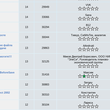
VVK
14
29949
Sana
14
33066
B12
13
30294
роте
Тимур, СибИнТек, аналитик
13
30044
ие файла
AAndruid
13
29863
адаче
могите!!!
Миков Дмитрий Борисович, ООО Н
"ЭлеСи", Руководитель планово-
13
32125
экономической группы
BeforeSave
Максим
13
31416
Sergey
12
30883
ct 2002
Константин
12
30310
Лариса
12
30104