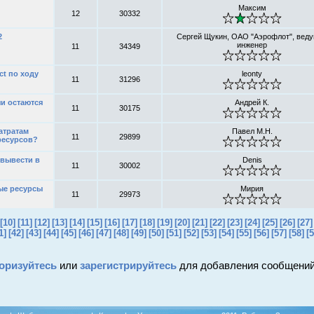
Максим
12
30332
2
Сергей Щукин, ОАО "Аэрофлот", вед
инженер
11
34349
ct по ходу
leonty
11
31296
чи остаются
Андрей К.
11
30175
атратам
Павел М.Н.
11
29899
ресурсов?
 вывести в
Denis
11
30002
ые ресурсы
Мирия
11
29973
[10]
[11]
[12]
[13]
[14]
[15]
[16]
[17]
[18]
[19]
[20]
[21]
[22]
[23]
[24]
[25]
[26]
[27]
1]
[42]
[43]
[44]
[45]
[46]
[47]
[48]
[49]
[50]
[51]
[52]
[53]
[54]
[55]
[56]
[57]
[58]
[5
оризуйтесь
или
зарегистрируйтесь
для добавления сообщений