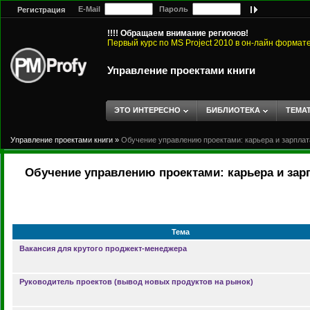
E-Mail
Пароль
Регистрация
!!!! Обращаем внимание регионов!
Первый курс по MS Project 2010 в он-лайн формат
Управление проектами книги
ЭТО ИНТЕРЕСНО
БИБЛИОТЕКА
ТЕМА
Управление проектами книги
»
Обучение управлению проектами: карьера и зарплат
Обучение управлению проектами: карьера и зар
Тема
Вакансия для крутого проджект-менеджера
Руководитель проектов (вывод новых продуктов на рынок)