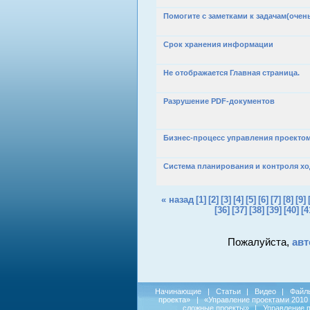
Помогите с заметками к задачам(очень
Срок хранения информации
Не отображается Главная страница.
Разрушение PDF-документов
Бизнес-процесс управления проекто
Система планирования и контроля хо
« назад
[1]
[2]
[3]
[4]
[5]
[6]
[7]
[8]
[9]
[36]
[37]
[38]
[39]
[40]
[4
Пожалуйста,
авт
Начинающие
|
Статьи
|
Видео
|
Файл
проекта»
|
«Управление проектами 2010
сложные проекты»
|
Управление 