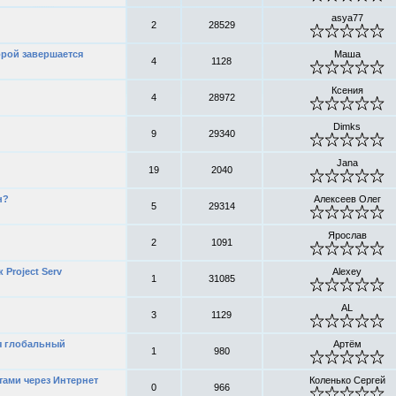
asya77
2
28529
орой завершается
Маша
4
1128
Ксения
4
28972
Dimks
9
29340
Jana
19
2040
н?
Алексеев Олег
5
29314
Ярослав
2
1091
 Project Serv
Alexey
1
31085
AL
3
1129
я глобальный
Артём
1
980
тами через Интернет
Коленько Сергей
0
966