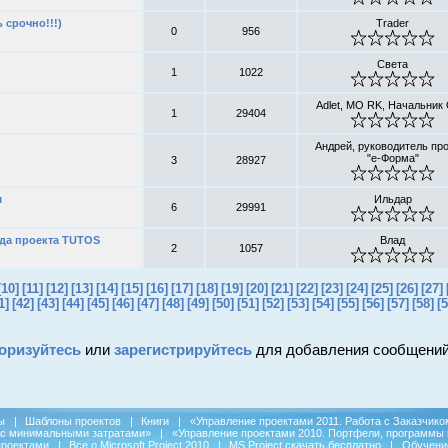
 срочно!!!)
Trader
0
956
Света
1
1022
Adlet, MO RK, Начальник
1
29404
Андрей, руководитель пр
"е-Форма"
3
28927
м
Ильдар
6
29991
да проекта TUTOS
Влад
2
1057
[10]
[11]
[12]
[13]
[14]
[15]
[16]
[17]
[18]
[19]
[20]
[21]
[22]
[23]
[24]
[25]
[26]
[27]
1]
[42]
[43]
[44]
[45]
[46]
[47]
[48]
[49]
[50]
[51]
[52]
[53]
[54]
[55]
[56]
[57]
[58]
[5
оризуйтесь
или
зарегистрируйтесь
для добавления сообщений
ы
|
Шаблоны проектов
|
Книги
|
«Управление проектами 2011. Работа с Заказчико
 с минимальными затратами»
|
«Управление проектами 2010. Портфели, программы 
проектами
|
Все о Microsoft Project 2010
|
MS Project скачать бесплатно
|
Обучени