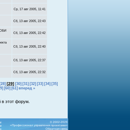
Ср, 17 авг 2005, 11:41
Сб, 13 авг 2005, 22:43
 ОБИ
Сб, 13 авг 2005, 22:42
оекта
Сб, 13 авг 2005, 22:40
Сб, 13 авг 2005, 22:37
Сб, 13 авг 2005, 22:32
[
29
]
[28]
[30]
[31]
[32]
[33]
[34]
[35]
9]
[60]
[61]
вперед »
 в этот форум.
м
© 2002-2026
«Профессионал управления проектами»
и
Обратная связь
е