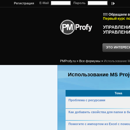
E-Mail
Пароль
Регистрация
!!!! Обращаем 
Первый курс по
УПРАВЛЕНИ
УПРАВЛЕНИ
ЭТО ИНТЕРЕС
PMProfy.ru
»
Все формумы
»
Использование MS
Использование MS Proje
Тема
Проблема с ресурсами
Как добавить свойства для папки в 
Помогите с импортом из Excel с пом