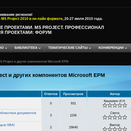
внимание регионов!
 MS Project 2010 в он-лайн формате
, 20-27 июля 2010 года.
Е ПРОЕКТАМИ. MS PROJECT. ПРОФЕССИОНАЛ
Я ПРОЕКТАМИ: ФОРУМ
НО
БИБЛИОТЕКА
ТЕМАТИЧЕСКИЕ САЙТЫ
КОНФЕРЕНЦИИ
 Project и других компонентов Microsoft EPM
ct и других компонентов Microsoft EPM
Ответов
Просмотров
Автор
Кишкевич И.Н.
0
931
библиотеки документов
Света
3
1156
ощью VBA!
Виктор
2
29645