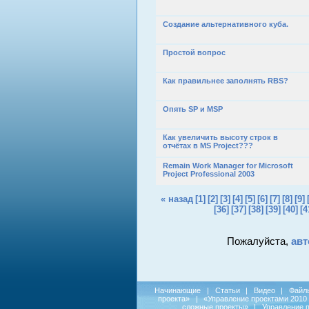
Создание альтернативного куба.
Простой вопрос
Как правильнее заполнять RBS?
Опять SP и MSP
Как увеличить высоту строк в
отчётах в MS Project???
Remain Work Manager for Microsoft
Project Professional 2003
« назад
[1]
[2]
[3]
[4]
[5]
[6]
[7]
[8]
[9]
[36]
[37]
[38]
[39]
[40]
[4
Пожалуйста,
авт
Начинающие
|
Статьи
|
Видео
|
Файл
проекта»
|
«Управление проектами 2010
сложные проекты»
|
Управление 