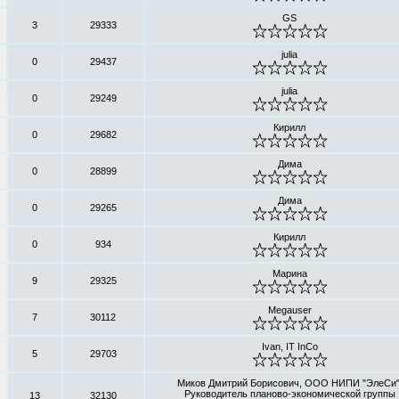
GS
3
29333
julia
0
29437
julia
0
29249
Кирилл
0
29682
Дима
0
28899
Дима
0
29265
Кирилл
0
934
Марина
9
29325
Megauser
7
30112
Ivan, IT InCo
5
29703
Миков Дмитрий Борисович, ООО НИПИ "ЭлеСи"
Руководитель планово-экономической группы
13
32130