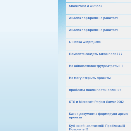
SharePoint и Outlook
Анализ портфеля не работает.
Анализ портфеля не работает.
Ошибка winproj.exe
Помогите создать такое поле???
Не обновляются трудозатраты !!!
Не могу открыть проекты
проблема после востановления
STS и Microsoft Porject Server 2002
Какие документы формируют архив
проекта
Куб не обнавляется!!! Проблема!!!
Помогите!!!