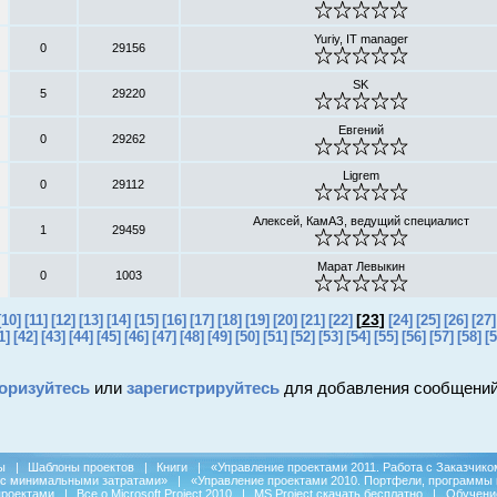
Yuriy, IT manager
0
29156
SK
5
29220
Евгений
0
29262
Ligrem
0
29112
Алексей, КамАЗ, ведущий специалист
1
29459
Марат Левыкин
0
1003
[
23
]
[10]
[11]
[12]
[13]
[14]
[15]
[16]
[17]
[18]
[19]
[20]
[21]
[22]
[24]
[25]
[26]
[27]
1]
[42]
[43]
[44]
[45]
[46]
[47]
[48]
[49]
[50]
[51]
[52]
[53]
[54]
[55]
[56]
[57]
[58]
[5
оризуйтесь
или
зарегистрируйтесь
для добавления сообщений
ы
|
Шаблоны проектов
|
Книги
|
«Управление проектами 2011. Работа с Заказчико
 с минимальными затратами»
|
«Управление проектами 2010. Портфели, программы 
проектами
|
Все о Microsoft Project 2010
|
MS Project скачать бесплатно
|
Обучени