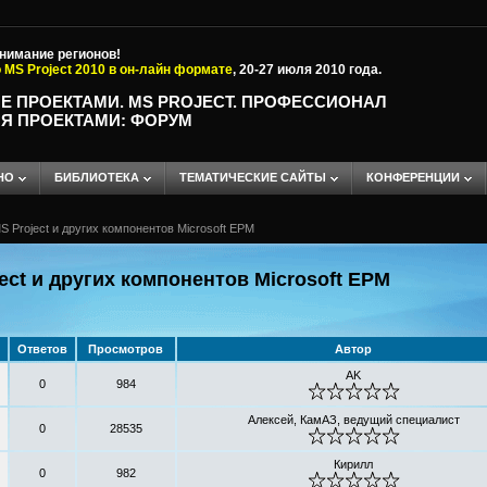
внимание регионов!
 MS Project 2010 в он-лайн формате
, 20-27 июля 2010 года.
Е ПРОЕКТАМИ. MS PROJECT. ПРОФЕССИОНАЛ
Я ПРОЕКТАМИ: ФОРУМ
НО
БИБЛИОТЕКА
ТЕМАТИЧЕСКИЕ САЙТЫ
КОНФЕРЕНЦИИ
 Project и других компонентов Microsoft EPM
ct и других компонентов Microsoft EPM
Ответов
Просмотров
Автор
AK
0
984
Алексей, КамАЗ, ведущий специалист
0
28535
Кирилл
0
982