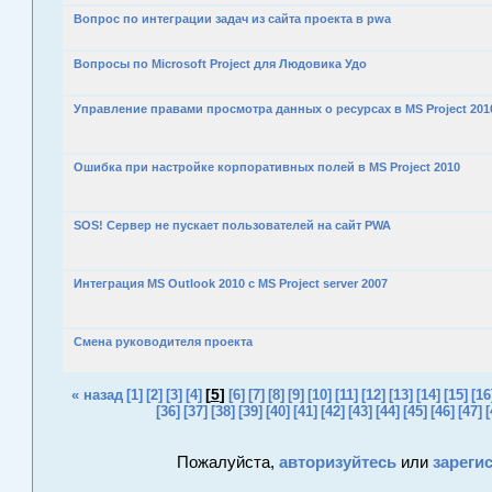
Вопрос по интеграции задач из сайта проекта в pwa
Вопросы по Microsoft Project для Людовика Удо
Управление правами просмотра данных о ресурсах в MS Project 201
Ошибка при настройке корпоративных полей в MS Project 2010
SOS! Сервер не пускает пользователей на сайт PWA
Интеграция MS Outlook 2010 c MS Project server 2007
Смена руководителя проекта
[
5
]
« назад
[1]
[2]
[3]
[4]
[6]
[7]
[8]
[9]
[10]
[11]
[12]
[13]
[14]
[15]
[16
[36]
[37]
[38]
[39]
[40]
[41]
[42]
[43]
[44]
[45]
[46]
[47]
[
Пожалуйста,
авторизуйтесь
или
зареги