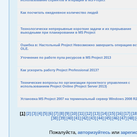
Использование спринтов и итераций в MS Project
Как посчитать ежедневное количество людей
Технологически непрерывные короткие задачи и их прерывание
выходными при планировании в MS Project
Ошибка в: Настольный Project Невозможно завершить операцию вс
OLE.
Уточнение по работе пула ресурсов в MS Project 2013
Как ускорить работу Project Professional 2013?
Технические вопросы по организации проектного управления с
использованием Project Online (Project Server 2013)
Установка MS Project 2007 на терминальный сервер Windows 2008 R
[
1
]
[2]
[3]
[4]
[5]
[6]
[7]
[8]
[9]
[10]
[11]
[12]
[13]
[14]
[15]
[16]
[17]
[18
[38]
[39]
[40]
[41]
[42]
[43]
[44]
[45]
[46]
[47]
[48]
[
Пожалуйста,
авторизуйтесь
или
зареги