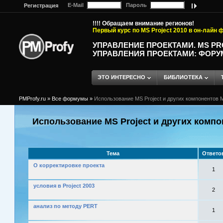
E-Mail
Пароль
Регистрация
!!!! Обращаем внимание регионов!
Первый курс по MS Project 2010 в он-лайн
УПРАВЛЕНИЕ ПРОЕКТАМИ. MS P
УПРАВЛЕНИЯ ПРОЕКТАМИ: ФОРУ
ЭТО ИНТЕРЕСНО
БИБЛИОТЕКА
PMProfy.ru
»
Все формумы
»
Использование MS Project и других компонентов M
Использование MS Project и других компо
Тема
Ответо
О корректировке проекта
1
условия в Project 2003
2
анализ по методу PERT
1