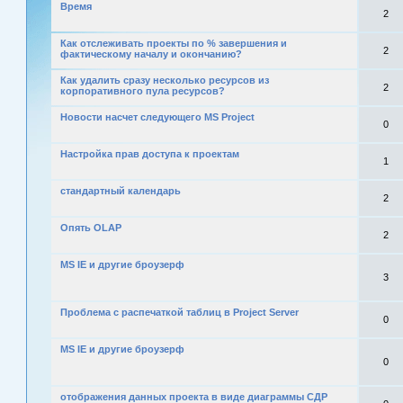
Время
2
Как отслеживать проекты по % завершения и
2
фактическому началу и окончанию?
Как удалить сразу несколько ресурсов из
2
корпоративного пула ресурсов?
Новости насчет следующего MS Project
0
Настройка прав доступа к проектам
1
стандартный календарь
2
Опять OLAP
2
MS IE и другие броузерф
3
Проблема с распечаткой таблиц в Project Server
0
MS IE и другие броузерф
0
отображения данных проекта в виде диаграммы СДР