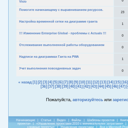
0
Visio
Помогите начинающему с выравниванием ресурсов.
23
Настройка временной сетки на диаграмме гранта
1
!!! Изменение Enterprise Global - проблемы с Actuals !!!
0
Отслеживание выполненной работы оборудованием
0
Надписи на диаграммах Ганта на PWA
1
Учет выполнения повседневных задач
0
« назад
[1]
[2]
[3]
[4]
[5]
[6]
[7]
[8]
[9]
[10]
[11]
[12]
[13]
[14]
[15]
[16]
[36]
[37]
[38]
[39]
[40]
[41]
[42]
[43]
[44]
[45]
[46]
[47]
[
Пожалуйста,
авторизуйтесь
или
зареги
Начинающие
|
Статьи
|
Видео
|
Файлы
|
Шаблоны проектов
|
Книг
проекта»
|
«Управление проектами 2010 с минимальными затратами»
|
сложные проекты»
|
Управление проектами
|
Все о Microsoft Pro