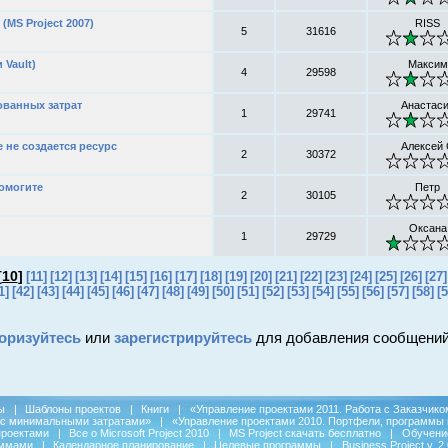
MS Project 2007)
RISS
5
31616
 Vault)
Максим
4
29598
ванных затрат
Анастас
1
29741
е не создается ресурс
Алексей
2
30372
Помогите
Петр
2
30105
Оксана
1
29729
[
10
]
[11]
[12]
[13]
[14]
[15]
[16]
[17]
[18]
[19]
[20]
[21]
[22]
[23]
[24]
[25]
[26]
[27]
1]
[42]
[43]
[44]
[45]
[46]
[47]
[48]
[49]
[50]
[51]
[52]
[53]
[54]
[55]
[56]
[57]
[58]
[5
оризуйтесь
или
зарегистрируйтесь
для добавления сообщений
ы
|
Шаблоны проектов
|
Книги
|
«Управление проектами 2011. Работа с Заказчико
 с минимальными затратами»
|
«Управление проектами 2010. Портфели, программы 
проектами
|
Все о Microsoft Project 2010
|
MS Project скачать бесплатно
|
Обучени
аммами
|
Календарное планирование
|
Целевые программы
|
Business Project v. 2.