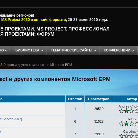
внимание регионов!
 MS Project 2010 в он-лайн формате
, 20-27 июля 2010 года.
Е ПРОЕКТАМИ. MS PROJECT. ПРОФЕССИОНАЛ
Я ПРОЕКТАМИ: ФОРУМ
НО
БИБЛИОТЕКА
ТЕМАТИЧЕСКИЕ САЙТЫ
КОНФЕРЕНЦИИ
 Project и других компонентов Microsoft EPM
ct и других компонентов Microsoft EPM
ма
Ответов
Просмотров
Автор
Andrey Chuk
1
29519
 Server 2007)
RISS
6
31027
х
Carolina *
7
29910