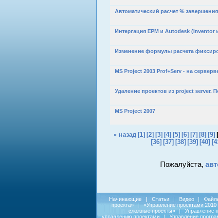
Автоматический расчет % завершения (
Интергация EPM и Autodesk (Inventor и
Изменение формулы расчета фиксиро
MS Project 2003 Prof+Serv - на серверв
Удаление проектов из project server. 
MS Project 2007
« назад
[1]
[2]
[3]
[4]
[5]
[6]
[7]
[8]
[9]
[36]
[37]
[38]
[39]
[40]
[4
Пожалуйста,
авт
Начинающие
|
Статьи
|
Видео
|
Файл
проекта»
|
«Управление проектами 2010
сложные проекты»
|
Управление 
управлению проектами
|
Управление прогр