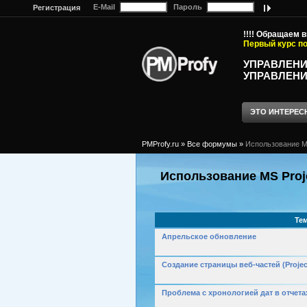
E-Mail
Пароль
Регистрация
!!!! Обращаем 
Первый курс по
УПРАВЛЕНИ
УПРАВЛЕНИ
ЭТО ИНТЕРЕС
PMProfy.ru
»
Все формумы
»
Использование MS
Использование MS Proje
Те
Апрельское обновление
Создание страницы веб-частей (Project
Проблема с хронологией дат в отчета