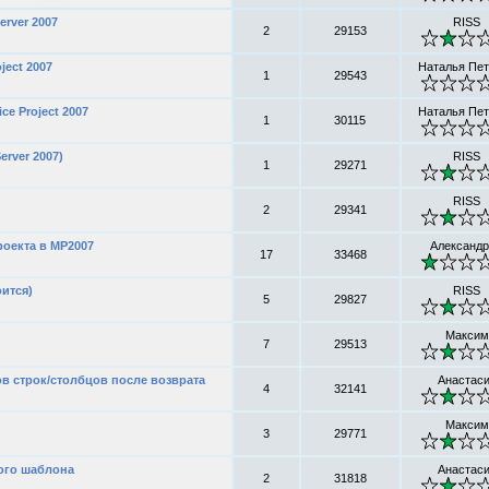
erver 2007
RISS
2
29153
ject 2007
Наталья Пе
1
29543
ce Project 2007
Наталья Пе
1
30115
erver 2007)
RISS
1
29271
RISS
2
29341
роекта в MP2007
Александр
17
33468
оится)
RISS
5
29827
Максим
7
29513
в строк/столбцов после возврата
Анастас
4
32141
Максим
3
29771
ого шаблона
Анастас
2
31818