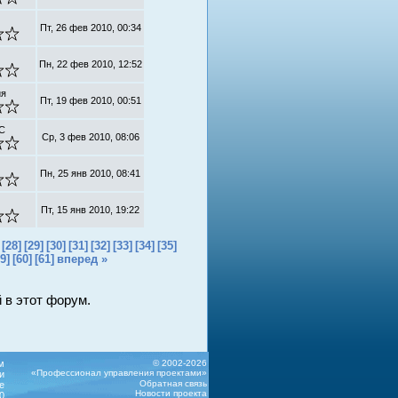
Пт, 26 фев 2010, 00:34
Пн, 22 фев 2010, 12:52
ия
Пт, 19 фев 2010, 00:51
 С
Ср, 3 фев 2010, 08:06
Пн, 25 янв 2010, 08:41
Пт, 15 янв 2010, 19:22
[28]
[29]
[30]
[31]
[32]
[33]
[34]
[35]
9]
[60]
[61]
вперед »
 в этот форум.
м
© 2002-2026
«Профессионал управления проектами»
и
Обратная связь
е
Новости проекта
0