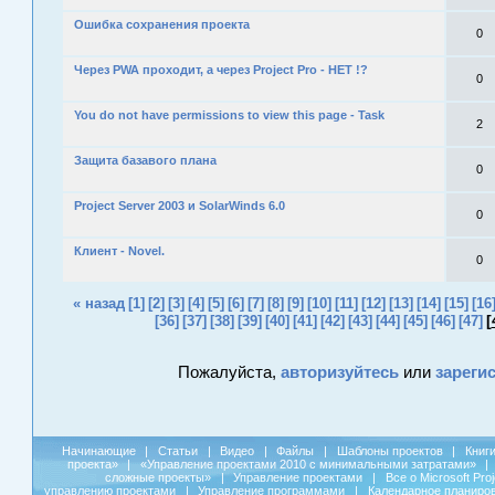
Ошибка сохранения проекта
0
Через PWA проходит, а через Project Pro - НЕТ !?
0
You do not have permissions to view this page - Task
2
Защита базавого плана
0
Project Server 2003 и SolarWinds 6.0
0
Клиент - Novel.
0
« назад
[1]
[2]
[3]
[4]
[5]
[6]
[7]
[8]
[9]
[10]
[11]
[12]
[13]
[14]
[15]
[16
[
[36]
[37]
[38]
[39]
[40]
[41]
[42]
[43]
[44]
[45]
[46]
[47]
Пожалуйста,
авторизуйтесь
или
зареги
Начинающие
|
Статьи
|
Видео
|
Файлы
|
Шаблоны проектов
|
Книг
проекта»
|
«Управление проектами 2010 с минимальными затратами»
|
сложные проекты»
|
Управление проектами
|
Все о Microsoft Pro
управлению проектами
|
Управление программами
|
Календарное планиро