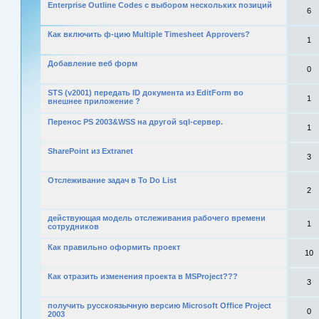
Enterprise Outline Codes с выбором нескольких позиций
6
Как включить ф-цию Multiple Timesheet Approvers?
1
Добавление веб форм
0
STS (v2001) передать ID документа из EditForm во
1
внешнее приложение ?
Перенос PS 2003&WSS на другой sql-сервер.
1
SharePoint из Extranet
3
Отслеживание задач в To Do List
2
действующая модель отслеживания рабочего времени
1
сотрудников
Как правильно оформить проект
10
Как отразить изменения проекта в MSProject???
3
получить русскоязычную версию Microsoft Office Project
0
2003