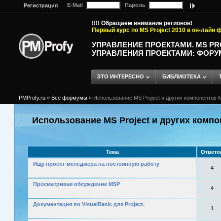
E-Mail
Пароль
Регистрация
!!!! Обращаем внимание регионов!
Первый курс по MS Project 2010 в он-лайн
УПРАВЛЕНИЕ ПРОЕКТАМИ. MS P
УПРАВЛЕНИЯ ПРОЕКТАМИ: ФОРУ
ЭТО ИНТЕРЕСНО
БИБЛИОТЕКА
PMProfy.ru
»
Все формумы
»
Использование MS Project и других компонентов M
Использование MS Project и других компо
Тема
Ответо
Ищу проект-менеджера на постоянную работу
4
Просматривая обсуждение MSP
4
Документация по VisualBasic для Project.
1