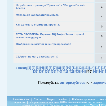
Не работают страницы "Проекты" и "Ресурсы" в Web
4
Access
Макросы в корпоративном пуле.
4
Как заложить стоимость проекта?
0
ЕСТЬ ПРОБЛЕМА. Перенос БД ProjectServer с одной
0
машины на другую.
Отображение заметок в центре проектов?
1
СДРрес - не могу разобраться :(
1
« назад
[1]
[2]
[3]
[4]
[5]
[6]
[7]
[8]
[9]
[10]
[11]
[12]
[13]
[14]
[15]
[16
[
45
]
[36]
[37]
[38]
[39]
[40]
[41]
[42]
[43]
[44]
[46]
[47]
Пожалуйста,
авторизуйтесь
или
зареги
Начинающие
|
Статьи
|
Видео
|
Файлы
|
Шаблоны проектов
|
Книг
проекта»
|
«Управление проектами 2010 с минимальными затратами»
|
сложные проекты»
|
Управление проектами
|
Все о Microsoft Pro