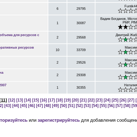
Funtik4
6
29795
Вадим Богданов, Micros
PMP, Pf
1
30087
объема для ресурсов с
Дмитрий Жаб
2
29568
оративных ресурсов
Максим
10
33709
Максим
2
29526
на
Максим
2
29308
2007
Натали
1
30355
[
11
]
[12]
[13]
[14]
[15]
[16]
[17]
[18]
[19]
[20]
[21]
[22]
[23]
[24]
[25]
[26]
[27]
[
2]
[43]
[44]
[45]
[46]
[47]
[48]
[49]
[50]
[51]
[52]
[53]
[54]
[55]
[56]
[57]
[58]
[59
торизуйтесь
или
зарегистрируйтесь
для добавления сообщени