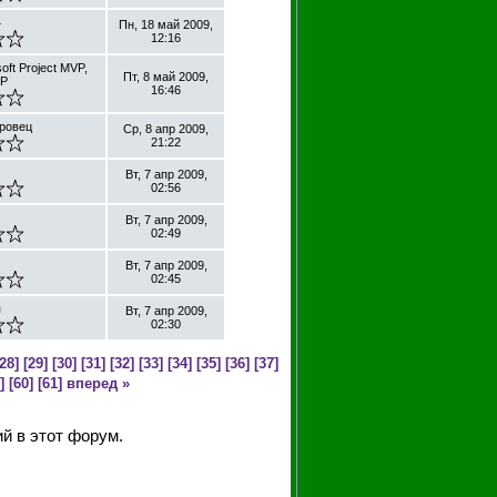
4
Пн, 18 май 2009,
12:16
oft Project MVP,
Пт, 8 май 2009,
MP
16:46
ровец
Ср, 8 апр 2009,
21:22
Вт, 7 апр 2009,
02:56
Вт, 7 апр 2009,
02:49
Вт, 7 апр 2009,
02:45
я
Вт, 7 апр 2009,
02:30
28]
[29]
[30]
[31]
[32]
[33]
[34]
[35]
[36]
[37]
]
[60]
[61]
вперед »
й в этот форум.