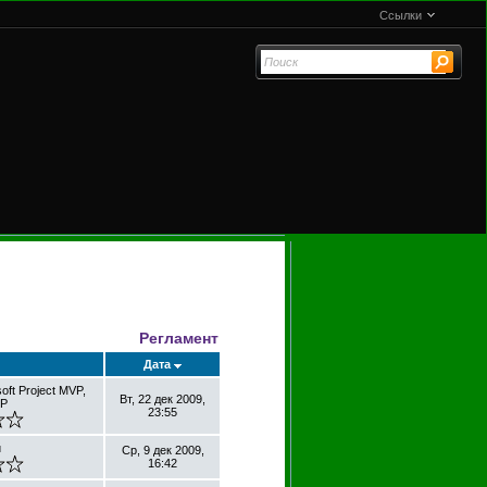
Ссылки
Регламент
Дата
oft Project MVP,
Вт, 22 дек 2009,
MP
23:55
й
Ср, 9 дек 2009,
16:42