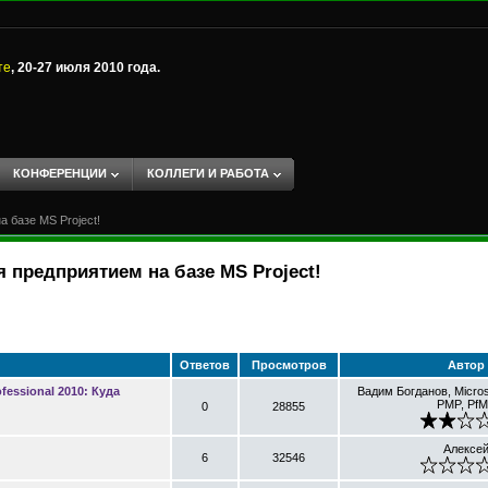
те
, 20-27 июля 2010 года.
КОНФЕРЕНЦИИ
КОЛЛЕГИ И РАБОТА
 базе MS Project!
 предприятием на базе MS Project!
Ответов
Просмотров
Автор
ofessional 2010: Куда
Вадим Богданов, Micros
PMP, Pf
0
28855
Алексе
6
32546