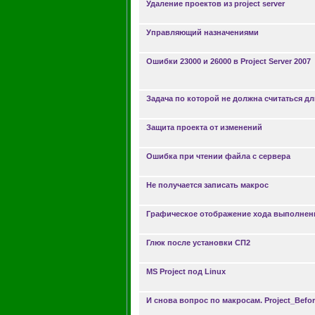
Удаление проектов из project server
Управляющий назначениями
Ошибки 23000 и 26000 в Project Server 2007
Задача по которой не должна считаться д
Защита проекта от изменений
Ошибка при чтении файла с сервера
Не получается записать макрос
Графическое отображение хода выполнен
Глюк после установки СП2
MS Project под Linux
И снова вопрос по макросам. Project_Befo