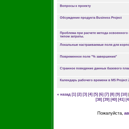
Вопросы к проекту
Обсуждение продукта Business Project
Проблема при расчете метода освоенного 
типом затраты.
Локальные настраиваемые поля для корп
Повременное поле "% завершения"
Странное поведение данных базового пла
Календарь рабочего времени в MS Project 
« назад
[1]
[2]
[3]
[4]
[5]
[6]
[7]
[8]
[9]
[10]
[38]
[39]
[40]
[41]
[4
Пожалуйста,
ав