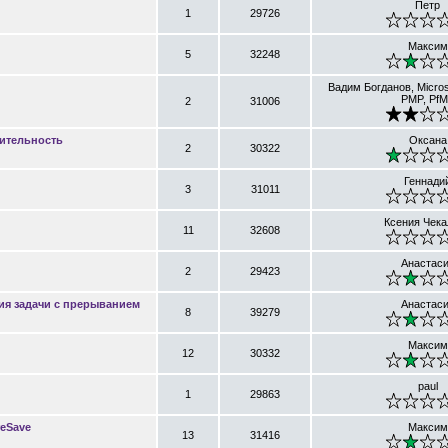
Петр
1
29726
Максим
5
32248
Вадим Богданов, Micros
PMP, Pf
2
31006
лительность
Оксана
2
30322
Геннади
3
31011
Ксения Чека
11
32608
Анастас
2
29423
ия задачи с прерыванием
Анастас
8
39279
Максим
12
30332
paul
1
29863
reSave
Максим
13
31416