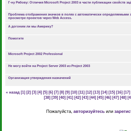
Г-ну Рябову: Отличия Microsoft Project 2003 в части публикации свойств за
Проблема отображения значков в полях с автоматически определяемыми 
просмотре проектов через Web Access.
А догоним ли мы Америку?
Помогите
Microsoft Project 2002 Professional
Не могу войти на Project Server 2003 из Project 2003
Организация утверждения назначений
« назад
[1]
[2]
[3]
[4]
[5]
[6]
[7]
[8]
[9]
[10]
[11]
[12]
[13]
[14]
[15]
[16]
[17]
[38]
[39]
[40]
[41]
[42]
[43]
[44]
[45]
[46]
[47]
[48]
[4
Пожалуйста,
авторизуйтесь
или
зарегис