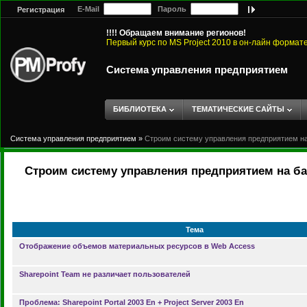
E-Mail
Пароль
Регистрация
!!!! Обращаем внимание регионов!
Первый курс по MS Project 2010 в он-лайн формат
Система управления предприятием
БИБЛИОТЕКА
ТЕМАТИЧЕСКИЕ САЙТЫ
Система управления предприятием
»
Строим систему управления предприятием на 
Строим систему управления предприятием на баз
Тема
Отображение объемов материальных ресурсов в Web Access
Sharepoint Team не различает пользователей
Проблема: Sharepoint Portal 2003 En + Project Server 2003 En