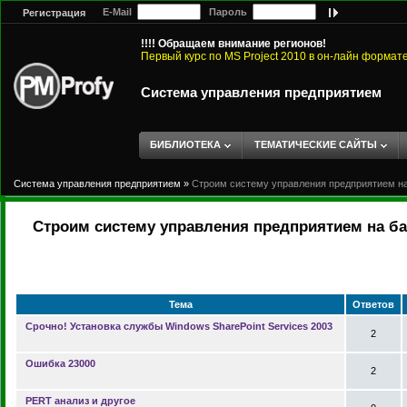
E-Mail
Пароль
Регистрация
!!!! Обращаем внимание регионов!
Первый курс по MS Project 2010 в он-лайн формат
Система управления предприятием
БИБЛИОТЕКА
ТЕМАТИЧЕСКИЕ САЙТЫ
Система управления предприятием
»
Строим систему управления предприятием на 
Строим систему управления предприятием на баз
Тема
Ответов
Срочно! Установка службы Windows SharePoint Services 2003
2
Ошибка 23000
2
PERT анализ и другое