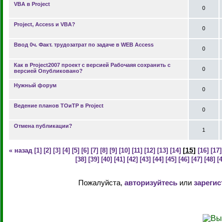
VBA в Project
0
Project, Access и VBA?
0
Ввод 0ч. Факт. трудозатрат по задаче в WEB Access
0
Как в Project2007 проект с версией Рабочаяя сохранить с
0
версией Опубликовано?
Нужный форум
0
Ведение планов ТОиТР в Project
0
Отмена публикации?
1
[
15
]
« назад
[1]
[2]
[3]
[4]
[5]
[6]
[7]
[8]
[9]
[10]
[11]
[12]
[13]
[14]
[16]
[17]
[38]
[39]
[40]
[41]
[42]
[43]
[44]
[45]
[46]
[47]
[48]
[
Пожалуйста,
авторизуйтесь
или
зарегис