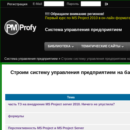
E-Mail
Пароль
Регистрация
!!!! Обращаем внимание регионов!
Первый курс по MS Project 2010 в он-лайн формат
Система управления предприятием
БИБЛИОТЕКА
ТЕМАТИЧЕСКИЕ САЙТЫ
Система управления предприятием
»
Строим систему управления предприятием на 
Строим систему управления предприятием на баз
Тема
часть ТЗ на внедрение MS Project server 2010. Ничего не упустила?
формулы
Перспективность MS Project и MS Project Server