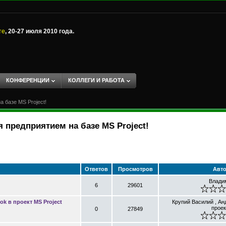
те
, 20-27 июля 2010 года.
КОНФЕРЕНЦИИ
КОЛЛЕГИ И РАБОТА
 базе MS Project!
 предприятием на базе MS Project!
Ответов
Просмотров
Авт
Влади
6
29601
ok в проект MS Project
Крупий Василий , Ан
проек
0
27849