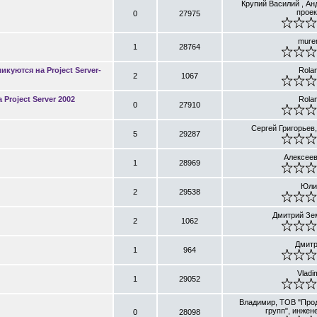
Крупий Василий , Ан
проек
0
27975
mure
1
28764
куются на Project Server-
Rola
2
1067
Project Server 2002
Rola
0
27910
Сергей Григорьев
5
29287
Алексеев
1
28969
Юли
2
29538
Дмитрий Зе
2
1062
Дмит
1
964
Vladi
1
29052
Владимир, ТОВ "Про
групп", инжен
0
28098