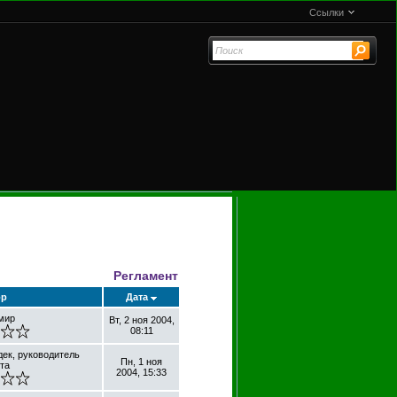
Ссылки
Регламент
ор
Дата
мир
Вт, 2 ноя 2004,
08:11
дек, руководитель
Пн, 1 ноя
та
2004, 15:33