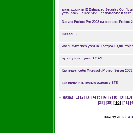
а как удалить IE Enhanced Security Configu
установки на нее SP2 ??? помогите плиз!!
Запуск Project Pro 2003 на сервере Project 
шаблоны
что значит "веб узел не настроен для Projec
ну и ну или лучше АУ АУ
Как ведёт себя Microsoft Project Server 20
как включить пользователя в STS
« назад
[1]
[2]
[3]
[4]
[5]
[6]
[7]
[8]
[9]
[10]
[
40
]
[38]
[39]
[41]
[
Пожалуйста,
ав