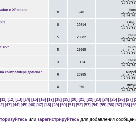
ration в XP после
hem
0
940
2003
Oleg,
8
29814
mure
5
29682
t srv"
mure
5
29968
mure
3
1124
03 на контроллере домена?
Андрей
6
28985
никол
0
970
[11]
[12]
[13]
[14]
[15]
[16]
[17]
[18]
[19]
[20]
[21]
[22]
[23]
[24]
[25]
[26]
[27]
[
42]
[43]
[44]
[45]
[46]
[47]
[48]
[49]
[50]
[51]
[52]
[53]
[54]
[55]
[56]
[57]
[58]
[59
торизуйтесь
или
зарегистрируйтесь
для добавления сообщени