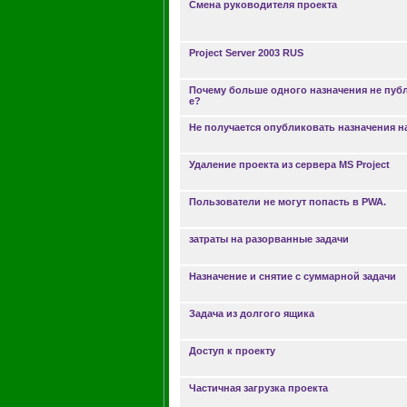
Смена руководителя проекта
Project Server 2003 RUS
Почему больше одного назначения не публи
е?
Не получается опубликовать назначения на 
Удаление проекта из сервера MS Project
Пользователи не могут попасть в PWA.
затраты на разорванные задачи
Назначение и снятие с суммарной задачи
Задача из долгого ящика
Доступ к проекту
Частичная загрузка проекта