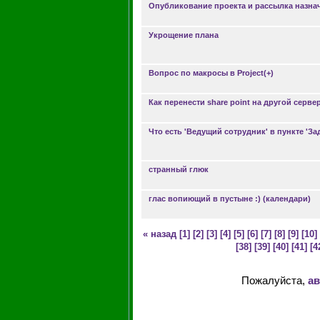
Опубликование проекта и рассылка назна
Укрощение плана
Вопрос по макросы в Project(+)
Как перенести share point на другой серве
Что есть 'Ведущий сотрудник' в пункте 'За
странный глюк
глас вопиющий в пустыне :) (календари)
« назад
[1]
[2]
[3]
[4]
[5]
[6]
[7]
[8]
[9]
[10]
[38]
[39]
[40]
[41]
[4
Пожалуйста,
ав