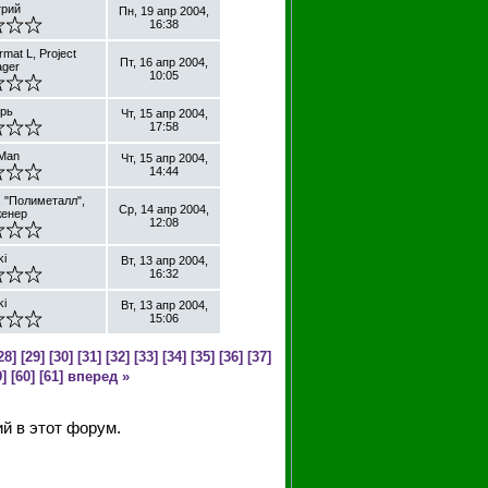
рий
Пн, 19 апр 2004,
16:38
rmat L, Project
Пт, 16 апр 2004,
ger
10:05
рь
Чт, 15 апр 2004,
17:58
Man
Чт, 15 апр 2004,
14:44
 "Полиметалл",
Ср, 14 апр 2004,
женер
12:08
ki
Вт, 13 апр 2004,
16:32
ki
Вт, 13 апр 2004,
15:06
28]
[29]
[30]
[31]
[32]
[33]
[34]
[35]
[36]
[37]
]
[60]
[61]
вперед »
й в этот форум.