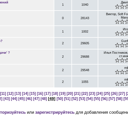
чений
Дмит
1
1040
Виктор, Soft Fo
Mana
0
28143
Иго
1
1002
р?
Gun
2
29605
дачи' ?
Илья Постников,
ст.ин
2
29688
mi
2
29548
mi
2
1055
[11]
[12]
[13]
[14]
[15]
[16]
[17]
[18]
[19]
[20]
[21]
[22]
[23]
[24]
[25]
[26]
[27]
[
[
49
]
2]
[43]
[44]
[45]
[46]
[47]
[48]
[50]
[51]
[52]
[53]
[54]
[55]
[56]
[57]
[58]
[59
торизуйтесь
или
зарегистрируйтесь
для добавления сообщени