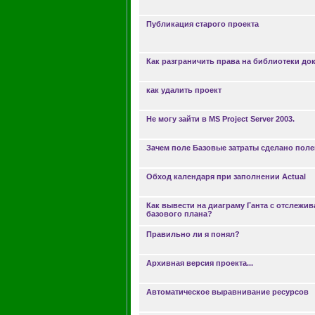
Публикация старого проекта
Как разграничить права на библиотеки до
как удалить проект
Не могу зайти в MS Project Server 2003.
Зачем поле Базовые затраты сделано пол
Обход календаря при заполнении Actual
Как вывести на диаграму Ганта с отслежи
базового плана?
Правильно ли я понял?
Архивная версия проекта...
Автоматическое выравнивание ресурсов