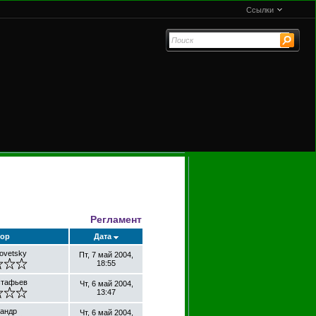
Ссылки
Регламент
ор
Дата
povetsky
Пт, 7 май 2004,
18:55
стафьев
Чт, 6 май 2004,
13:47
андр
Чт, 6 май 2004,