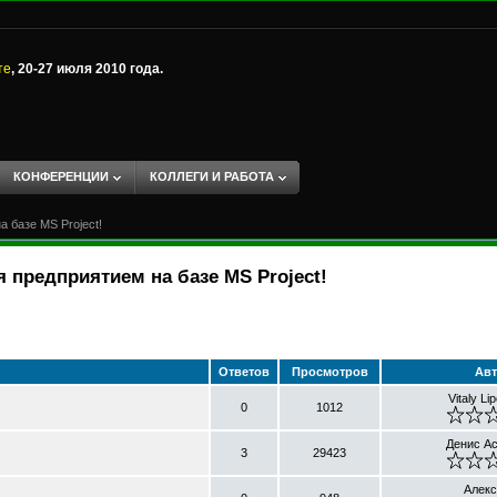
те
, 20-27 июля 2010 года.
КОНФЕРЕНЦИИ
КОЛЛЕГИ И РАБОТА
 базе MS Project!
 предприятием на базе MS Project!
Ответов
Просмотров
Авт
Vitaly Li
0
1012
Денис А
3
29423
Алекс