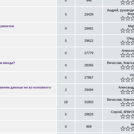
0
948
Андрей, руководи
Фор
5
29439
кументов
Мар
9
29481
Oleg
5
29622
Алексее
0
27779
ем ввода?
Вячеслав, Комтех
0
28365
VV
0
27867
ванием данные не из основного
Александр
2
29494
Вячеслав, Комтех
18
31903
Сергей, КРАНЭ
5
29825
ta
0
968