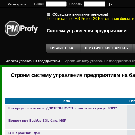
E-Mail
Пароль
Регистрация
!!!! Обращаем внимание регионов!
Первый курс по MS Project 2010 в он-лайн формат
Система управления предприятием
БИБЛИОТЕКА
ТЕМАТИЧЕСКИЕ САЙТЫ
Система управления предприятием
»
Строим систему управления предприятием на 
Строим систему управления предприятием на баз
Тема
От
Как представить поле ДЛИТЕЛЬНОСТЬ в часах на сервере 2003?
Вопрос про BackUp SQL базы MSP
В IT-проектах - да!!