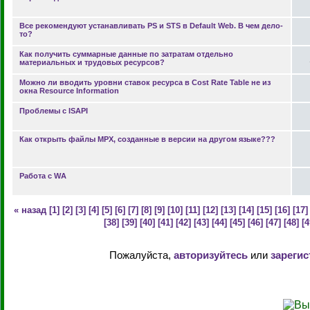
Все рекомендуют устанавливать PS и STS в Default Web. В чем дело-
то?
Как получить суммарные данные по затратам отдельно
материальных и трудовых ресурсов?
Можно ли вводить уровни ставок ресурса в Cost Rate Table не из
окна Resource Information
Проблемы с ISAPI
Как открыть файлы MPX, созданные в версии на другом языке???
Работа с WА
« назад
[1]
[2]
[3]
[4]
[5]
[6]
[7]
[8]
[9]
[10]
[11]
[12]
[13]
[14]
[15]
[16]
[17]
[38]
[39]
[40]
[41]
[42]
[43]
[44]
[45]
[46]
[47]
[48]
[4
Пожалуйста,
авторизуйтесь
или
зарегис