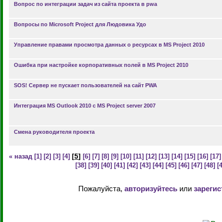
Вопрос по интеграции задач из сайта проекта в pwa
Вопросы по Microsoft Project для Людовика Удо
Управление правами просмотра данных о ресурсах в MS Project 2010
Ошибка при настройке корпоративных полей в MS Project 2010
SOS! Сервер не пускает пользователей на сайт PWA
Интеграция MS Outlook 2010 c MS Project server 2007
Смена руководителя проекта
[
5
]
« назад
[1]
[2]
[3]
[4]
[6]
[7]
[8]
[9]
[10]
[11]
[12]
[13]
[14]
[15]
[16]
[17]
[38]
[39]
[40]
[41]
[42]
[43]
[44]
[45]
[46]
[47]
[48]
[
Пожалуйста,
авторизуйтесь
или
зарегис