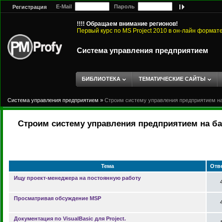
E-Mail
Пароль
Регистрация
!!!! Обращаем внимание регионов!
Первый курс по MS Project 2010 в он-лайн формат
Система управления предприятием
БИБЛИОТЕКА
ТЕМАТИЧЕСКИЕ САЙТЫ
Система управления предприятием
»
Строим систему управления предприятием на 
Строим систему управления предприятием на баз
Тема
Отв
Ищу проект-менеджера на постоянную работу
Просматривая обсуждение MSP
Документация по VisualBasic для Project.