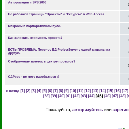
Авторизация и SPS 2003
Не работают страницы "Проекты" и "Ресурсы" в Web Access
Макросы в корпоративном пуле.
Как заложить стоимость проекта?
ЕСТЬ ПРОБЛЕМА. Перенос БД ProjectServer с одной машины на
другую.
Отображение заметок в центре проектов?
СДРрес - не могу разобраться :(
« назад
[1]
[2]
[3]
[4]
[5]
[6]
[7]
[8]
[9]
[10]
[11]
[12]
[13]
[14]
[15]
[16]
[17]
[
45
]
[38]
[39]
[40]
[41]
[42]
[43]
[44]
[46]
[47]
[48]
[
Пожалуйста,
авторизуйтесь
или
зарегис