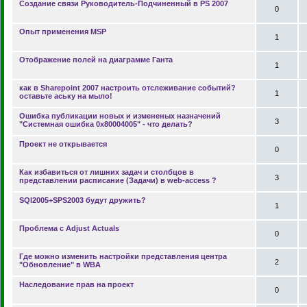
Создание связи Руководитель-Подчиненный в PS 2007
0
Опыт применения MSP
1
Отображение полей на диаграмме Ганта
1
как в Sharepoint 2007 настроить отслеживание событий?
1
оставьте аську на мыло!
Ошибка публикации новых и измененых назначений
3
"Системная ошибка 0x80004005" - что делать?
Проект не открывается
0
Как избавиться от лишних задач и столбцов в
3
представлении расписание (Задачи) в web-access ?
SQl2005+SPS2003 будут дружить?
1
Проблема с Adjust Actuals
0
Где можно изменить настройки представления центра
2
"Обновление" в WBA
Наследование прав на проект
0