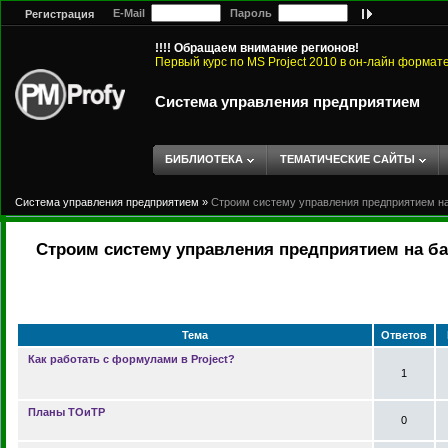
E-Mail
Пароль
Регистрация
!!!! Обращаем внимание регионов!
Первый курс по MS Project 2010 в он-лайн формат
Система управления предприятием
БИБЛИОТЕКА
ТЕМАТИЧЕСКИЕ САЙТЫ
Система управления предприятием
»
Строим систему управления предприятием на 
Строим систему управления предприятием на баз
Тема
Ответов
Как работать с формулами в Project?
1
Планы ТОиТР
0