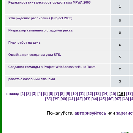
Редактирование ресурсов средствами MPWA 2003
1
Утверждение расписания (Project 2003)
0
Индикатор связанного с задачей риска
0
План работ на день
6
Ошибка при создании узла STS.
5
Создание команды в Project WebAccess =>Build Team
2
работа с базовыми планами
3
[
16
]
« назад
[1]
[2]
[3]
[4]
[5]
[6]
[7]
[8]
[9]
[10]
[11]
[12]
[13]
[14]
[15]
[17]
[38]
[39]
[40]
[41]
[42]
[43]
[44]
[45]
[46]
[47]
[48]
[
Пожалуйста,
авторизуйтесь
или
зарегис